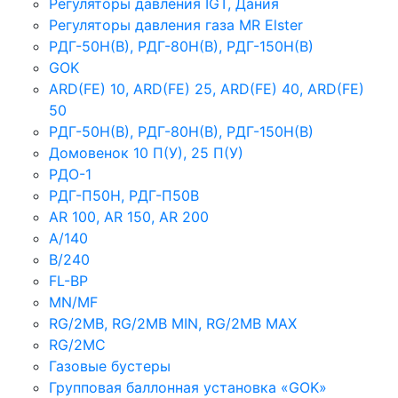
Регуляторы давления IGT, Дания
Регуляторы давления газа MR Elster
РДГ-50Н(В), РДГ-80Н(В), РДГ-150Н(В)
GOK
ARD(FE) 10, ARD(FE) 25, ARD(FE) 40, ARD(FE)
50
РДГ-50Н(В), РДГ-80Н(В), РДГ-150Н(В)
Домовенок 10 П(У), 25 П(У)
РДО-1
РДГ-П50Н, РДГ-П50В
AR 100, AR 150, AR 200
A/140
B/240
FL-BP
MN/MF
RG/2MB, RG/2MB MIN, RG/2MB MAX
RG/2MC
Газовые бустеры
Групповая баллонная установка «GOK»