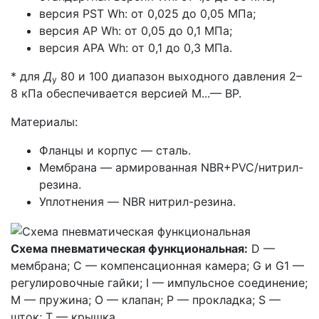
версия PST Wh: от 0,025 до 0,05 МПа;
версия АР Wh: от 0,05 до 0,1 МПа;
версия АРА Wh: от 0,1 до 0,3 МПа.
* для
Д
80 и 100 диапазон выходного давления 2–
у
8 кПа обеспечивается версией М...— ВР.
Материалы:
Фланцы и корпус — сталь.
Мембрана — армированная NBR+PVC/нитрил-
резина.
Уплотнения — NBR нитрил-резина.
Схема пневматическая функциональная:
D —
мембрана; С — компенсационная камера; G и G1 —
регулировочные гайки; I — импульсное соединение;
M — пружина; O — клапан; P — прокладка; S —
шток; T — крышка