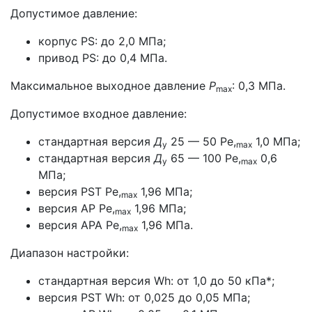
Допустимое давление:
корпус PS: до 2,0 МПа;
привод PS: до 0,4 МПа.
Максимальное выходное давление
Р
: 0,3 МПа.
mах
Допустимое входное давление:
стандартная версия
Д
25 — 50 Ре,
1,0 МПа;
у
max
стандартная версия
Д
65 — 100 Ре,
0,6
у
max
МПа;
версия PST Ре,
1,96 МПа;
max
версия АР Ре,
1,96 МПа;
max
версия АРА Ре,
1,96 МПа.
max
Диапазон настройки:
стандартная версия Wh: от 1,0 до 50 кПа
*
;
версия PST Wh: от 0,025 до 0,05 МПа;