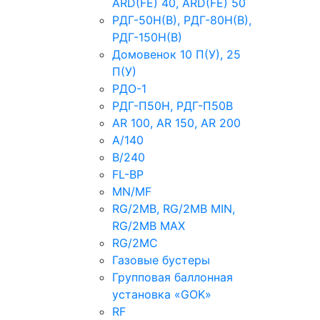
ARD(FE) 40, ARD(FE) 50
РДГ-50Н(В), РДГ-80Н(В),
РДГ-150Н(В)
Домовенок 10 П(У), 25
П(У)
РДО-1
РДГ-П50Н, РДГ-П50В
AR 100, AR 150, AR 200
A/140
B/240
FL-BP
MN/MF
RG/2MB, RG/2MB MIN,
RG/2MB MAX
RG/2MC
Газовые бустеры
Групповая баллонная
установка «GOK»
RF