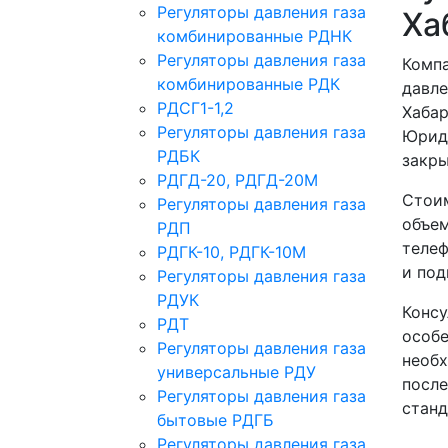
Регуляторы давления газа
Ха
комбинированные РДНК
Регуляторы давления газа
Компа
комбинированные РДК
давле
РДСГ1-1,2
Хабар
Регуляторы давления газа
Юриди
РДБК
закр
РДГД-20, РДГД-20М
Стоим
Регуляторы давления газа
объем
РДП
телеф
РДГК-10, РДГК-10М
и под
Регуляторы давления газа
РДУК
Консу
РДТ
особе
Регуляторы давления газа
необх
универсальные РДУ
после
Регуляторы давления газа
станд
бытовые РДГБ
Регуляторы давления газа