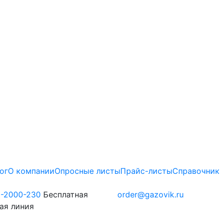
ог
О компании
Опросные листы
Прайс-листы
Справочник
0-2000-230
Бесплатная
order@gazovik.ru
ая линия