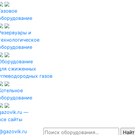
Газовое
оборудование
Резервуары и
технологическое
оборудование
Оборудование
для сжиженных
углеводородных газов
Котельное
оборудование
gazovik.ru —
все сайты
@gazovik.ru