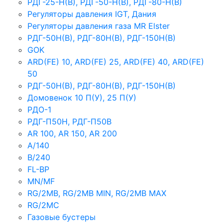
РДГ-25-Н(В), РДГ-50-Н(В), РДГ-80-Н(В)
Регуляторы давления IGT, Дания
Регуляторы давления газа MR Elster
РДГ-50Н(В), РДГ-80Н(В), РДГ-150Н(В)
GOK
ARD(FE) 10, ARD(FE) 25, ARD(FE) 40, ARD(FE)
50
РДГ-50Н(В), РДГ-80Н(В), РДГ-150Н(В)
Домовенок 10 П(У), 25 П(У)
РДО-1
РДГ-П50Н, РДГ-П50В
AR 100, AR 150, AR 200
A/140
B/240
FL-BP
MN/MF
RG/2MB, RG/2MB MIN, RG/2MB MAX
RG/2MC
Газовые бустеры