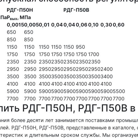
РДГ-П50Н
РДГ-П50В
МПа
Р
, МПа
вых
0,0015
0,005
0,01
0,04
0,04
0,06
0,10
0,30
0,60
650
650
850
850
1150
1150
1150
1150
1150
950
1750
1750
1750
1750
1750
1750
1700
2350
2350
2350
2350
2350
2350
2350
2950
2950
2950
2950
2950
2950
2950
2400
3500
3500
3500
3500
3500
3500
3500
3400
4100
4100
4100
4100
4100
4100
4100
4100
5900
5900
5900
5900
5900
5900
5900
5900
5500
7700
7700
7700
7700
7700
7700
7700
7700
7700
пить РДГ-П50Н, РДГ-П50В в
ния более десяти лет занимается поставками промыш
лей. РДГ-П50Н, РДГ-П50В, представленные в каталоге
теристик и длительным сроком службы. Мы организуем