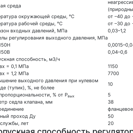
неагресси
ая среда
(природны
ература окружающей среды, °С
от –40 до
ратура рабочей среды, °С
от –30 до
зон входных давлений, МПа
0,03–1,2
лы регулирования выходного давления, МПа
П50Н
0,0015–0,0
П50В
0,04–0,6
скная способность, м3/ч
вx = 0,1 МПа
1150
вх = 1,2 МПа
7700
шение выходного давления при нулевом
10
де (тупик), %, не более
пропорциональности, % от Р
5
вых
тр седла клапана, мм
38
оединение
фланцевое
вный проход Ду
50
службы, лет
20
опускная способность регулято