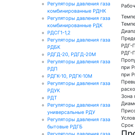
Регуляторы давления газа
Рабоч
комбинированные РДНК
Темп
Регуляторы давления газа
Темпе
комбинированные РДК
Диапа
РДСГ1-1,2
Преде
Регуляторы давления газа
РДГ-
РДБК
РДГ-
РДГД-20, РДГД-20М
Пропу
Регуляторы давления газа
при P
РДП
при Р
РДГК-10, РДГК-10М
Превы
Регуляторы давления газа
расхо
РДУК
Зона 
РДТ
Диаме
Регуляторы давления газа
Прис
универсальные РДУ
Усло
Регуляторы давления газа
Срок 
бытовые РДГБ
Пр
Регуляторы давления газа