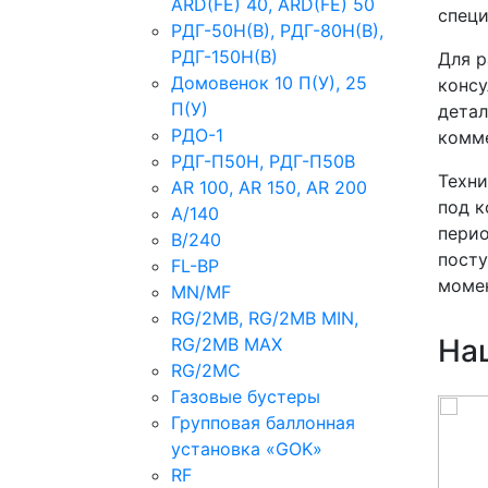
ARD(FE) 40, ARD(FE) 50
специ
РДГ-50Н(В), РДГ-80Н(В),
РДГ-150Н(В)
Для р
Домовенок 10 П(У), 25
консу
П(У)
детал
РДО-1
комме
РДГ-П50Н, РДГ-П50В
Техни
AR 100, AR 150, AR 200
под к
A/140
перио
B/240
посту
FL-BP
момен
MN/MF
RG/2MB, RG/2MB MIN,
На
RG/2MB MAX
RG/2MC
Газовые бустеры
Групповая баллонная
установка «GOK»
RF