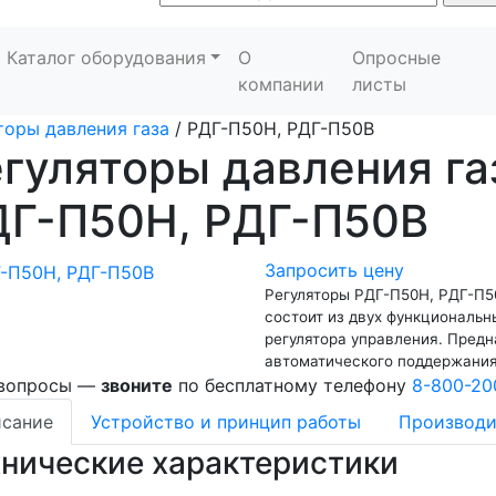
Каталог оборудования
О
Опросные
компании
листы
торы давления газа
/
РДГ-П50Н, РДГ-П50В
гуляторы давления г
ДГ-П50Н, РДГ-П50В
Запросить цену
Регуляторы РДГ-П50Н, РДГ-П50
состоит из двух функциональн
регулятора управления. Предн
автоматического поддержания
 вопросы —
звоните
по бесплатному телефону
8-800-20
сание
Устройство и принцип работы
Производи
хнические характеристики