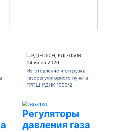
04 июня 2026
28 мая 
Изготовление и отгрузка
Изготов
а
газорегуляторного пункта
газорег
1
ГРПШ-РДНК-1000/2
ГРПШ-4
Регуляторы
за
давления газа