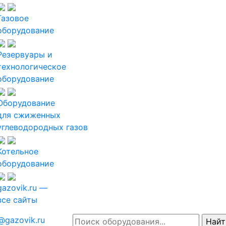
Газовое
оборудование
Резервуары и
технологическое
оборудование
Оборудование
для сжиженных
углеводородных газов
Котельное
оборудование
gazovik.ru —
все сайты
@gazovik.ru