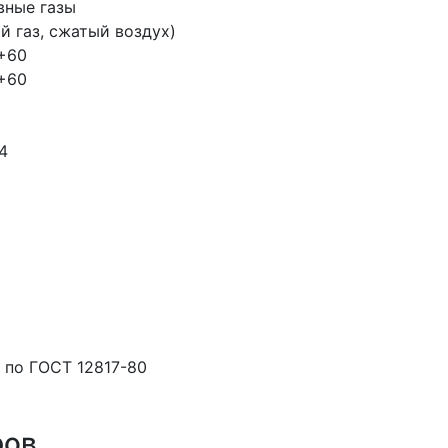
вные газы
й газ, сжатый воздух)
 +60
 +60
4
 по ГОСТ 12817-80
ров