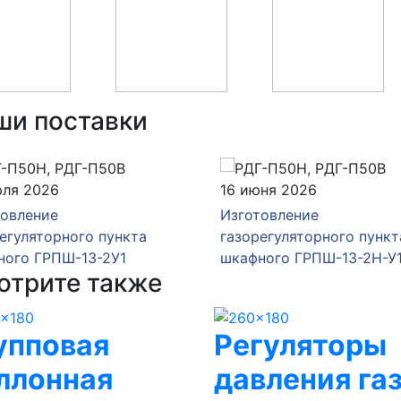
ши поставки
юля 2026
16 июня 2026
товление
Изготовление
егуляторного пункта
газорегуляторного пункт
ного ГРПШ-13-2У1
шкафного ГРПШ-13-2Н-У
отрите также
упповая
Регуляторы
ллонная
давления га