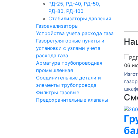
РД-25, РД-40, РД-50,
РД-80, РД-100
Стабилизаторы давления
Газоанализаторы
Устройства учета расхода газа
На
Газорегуляторные пункты и
установки с узлами учета
расхода газа
Арматура трубопроводная
14 июля 2026
06 и
промышленная
зка
Изготовление
Изго
Соединительные детали и
нкта
газорегуляторного пункта
газор
элементы трубопровода
шкафного ГРПШ-10-2У1
шкаф
Фильтры газовые
См
Предохранительные клапаны
Гр
ба