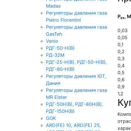
Madas
Регуляторы давления газа
Р
, 
вх
Рietro Fiorentini
Регуляторы давления газа
0,03
GasTeh
0,05
Venio
0,1
РДГ-50-Н(В)
0,2
РД-32М
0,3
РДГ-25-Н(В), РДГ-50-Н(В),
0,4
РДГ-80-Н(В)
0,5
Регуляторы давления IGT,
0,6
Дания
0,9
Регуляторы давления газа
1,2
MR Elster
Ку
РДГ-50Н(В), РДГ-80Н(В),
РДГ-150Н(В)
Компа
GOK
отрас
ARD(FE) 10, ARD(FE) 25,
харак