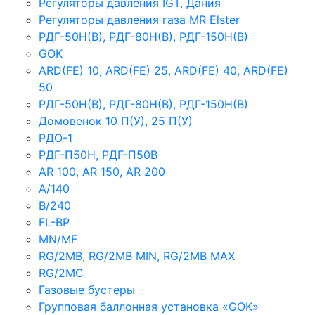
Регуляторы давления IGT, Дания
Регуляторы давления газа MR Elster
РДГ-50Н(В), РДГ-80Н(В), РДГ-150Н(В)
GOK
ARD(FE) 10, ARD(FE) 25, ARD(FE) 40, ARD(FE)
50
РДГ-50Н(В), РДГ-80Н(В), РДГ-150Н(В)
Домовенок 10 П(У), 25 П(У)
РДО-1
РДГ-П50Н, РДГ-П50В
AR 100, AR 150, AR 200
A/140
B/240
FL-BP
MN/MF
RG/2MB, RG/2MB MIN, RG/2MB MAX
RG/2MC
Газовые бустеры
Групповая баллонная установка «GOK»