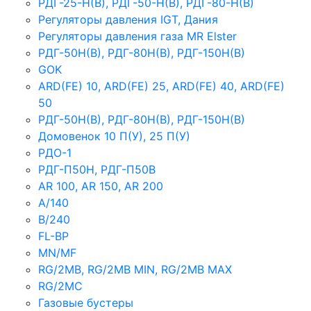
РДГ-25-Н(В), РДГ-50-Н(В), РДГ-80-Н(В)
Регуляторы давления IGT, Дания
Регуляторы давления газа MR Elster
РДГ-50Н(В), РДГ-80Н(В), РДГ-150Н(В)
GOK
ARD(FE) 10, ARD(FE) 25, ARD(FE) 40, ARD(FE)
50
РДГ-50Н(В), РДГ-80Н(В), РДГ-150Н(В)
Домовенок 10 П(У), 25 П(У)
РДО-1
РДГ-П50Н, РДГ-П50В
AR 100, AR 150, AR 200
A/140
B/240
FL-BP
MN/MF
RG/2MB, RG/2MB MIN, RG/2MB MAX
RG/2MC
Газовые бустеры