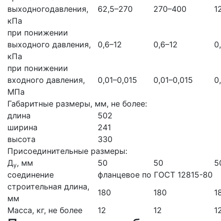
выходногодавления,
62,5–270
270–400
1
кПа
при понижении
выходного давления,
0,6–12
0,6–12
0
кПа
при понижении
входного давления,
0,01–0,015
0,01–0,015
0
МПа
Габаритные размеры, мм, не более:
длина
502
ширина
241
высота
330
Присоединительные размеры:
Д
, мм
50
50
5
у
соединение
фланцевое по ГОСТ 12815-80
строительная длина,
180
180
1
мм
Масса, кг, не более
12
12
1