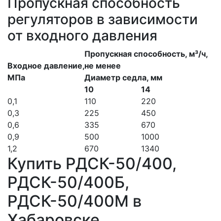
Пропускная способность
регуляторов в зависимости
от входного давления
Пропускная способность, м³/ч,
Входное давление,
не менее
МПа
Диаметр седла, мм
10
14
0,1
110
220
0,3
225
450
0,6
335
670
0,9
500
1000
1,2
670
1340
Купить РДСК-50/400,
РДСК-50/400Б,
РДСК-50/400М в
Хабаровске