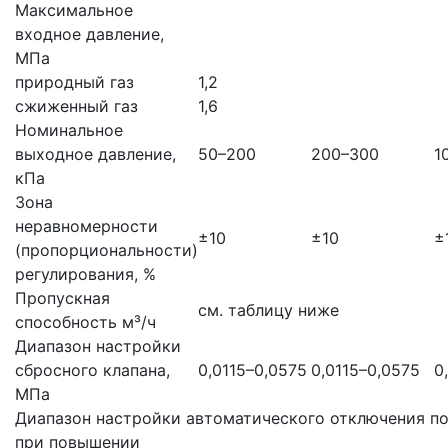
Максимальное
входное давление,
МПа
природный газ
1,2
сжиженный газ
1,6
Номинальное
выходное давление,
50–200
200–300
1
кПа
Зона
неравномерности
±10
±10
±
(пропорциональности)
регулирования, %
Пропускная
см. таблицу ниже
способность м³/ч
Диапазон настройки
сбросного клапана,
0,0115–0,0575
0,0115–0,0575
0
МПа
Диапазон настройки автоматического отключения по
при повышении