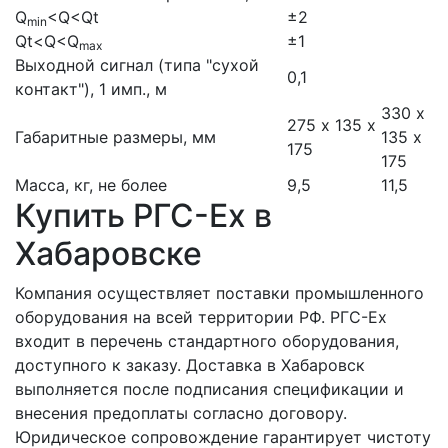
Q
<Q<Qt
±2
min
Qt<Q<Q
±1
max
Выходной сигнал (типа "сухой
0,1
контакт"), 1 имп., м
330 х
275 х 135 х
Габаритные размеры, мм
135 х
175
175
Масса, кг, не более
9,5
11,5
Купить РГС-Ex в
Хабаровске
Компания осуществляет поставки промышленного
оборудования на всей территории РФ. РГС-Ex
входит в перечень стандартного оборудования,
доступного к заказу. Доставка в Хабаровск
выполняется после подписания спецификации и
внесения предоплаты согласно договору.
Юридическое сопровождение гарантирует чистоту