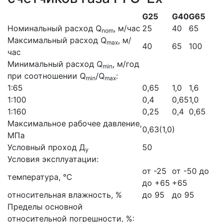
G25
G40
G65
Номинальный расход Q
, м/час
25
40
65
nom
Максимальный расход Q
, м/
max
40
65
100
час
Минимальный расход Q
, м/год
min
при соотношении Q
/Q
:
min
max
1:65
0,65
1,0
1,6
1:100
0,4
0,65
1,0
1:160
0,25
0,4
0,65
Максимальное рабочее давление,
0,63(1,0)
МПа
Условный проход Д
50
у
Условия эксплуатации:
от -25
от -50 до
температура, °С
до +65
+65
относительная влажность, %
до 95
до 95
Пределы основной
относительной погрешности, %: