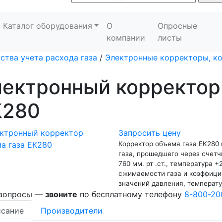
Каталог оборудования
О
Опросные
компании
листы
ства учета расхода газа
/
Электронные корректоры, к
ектронный корректор
К280
Запросить цену
Корректор объема газа ЕК280
газа, прошедшего через счетч
760 мм. рт .ст., температура 
сжимаемости газа и коэффици
значений давления, температу
 вопросы —
звоните
по бесплатному телефону
8-800-20
сание
Производители