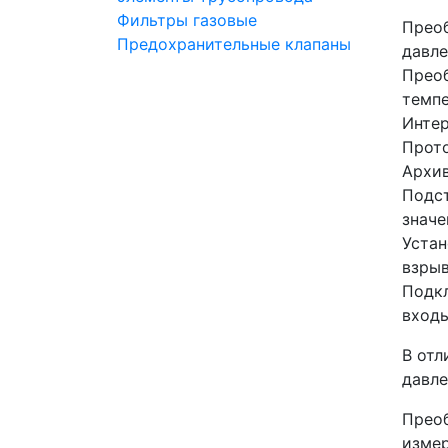
Фильтры газовые
Прео
Предохранительные клапаны
давл
Прео
темп
Инте
Прот
Архи
Подс
значе
Устан
взрыв
Подкл
входы
В отл
давле
Преоб
измер