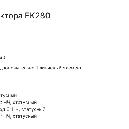
ектора ЕК280
+60
, допонительно 1 литиевый элемент
атусный
: НЧ, статусный
од 3: НЧ, статусный
: НЧ, статусный