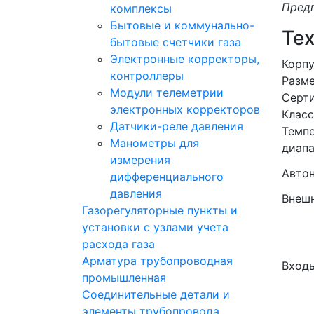
Предп
комплексы
Бытовые и коммунально-
Те
бытовые счетчики газа
Электронные корректоры,
Корп
контроллеры
Разм
Модули телеметрии
Серт
электронных корректоров
Клас
Датчики-реле давления
Темп
Манометры для
диапа
измерения
Авто
дифференциального
давления
Внешн
Газорегуляторные пункты и
установки с узлами учета
расхода газа
Арматура трубопроводная
Вход
промышленная
Соединительные детали и
элементы трубопровода