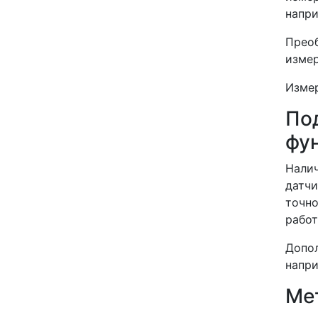
напри
Преоб
изме
Измер
По
фу
Налич
датчи
точно
работ
Допол
напри
Ме