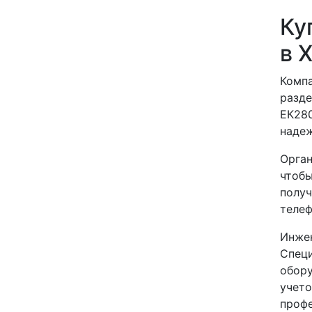
Ку
в 
Компа
разде
ЕК280
надеж
Орган
чтобы
получ
телеф
Инже
Спец
обору
учето
профе