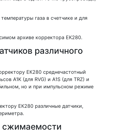
температуры газа в счетчике и для
исимом архиве корректора ЕК280.
атчиков различного
корректору ЕК280 среднечастотный
ов A1K (для RVG) и А1S (для TRZ) и
бильном, но и при импульсном режиме
ектору ЕК280 различные датчики,
ериметра.
а сжимаемости