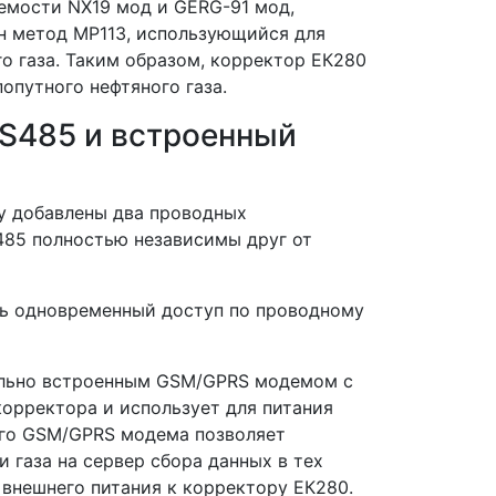
емости NX19 мод и GERG-91 мод,
н метод МР113, использующийся для
 газа. Таким образом, корректор ЕК280
опутного нефтяного газа.
S485 и встроенный
у добавлены два проводных
85 полностью независимы друг от
еть одновременный доступ по проводному
ально встроенным GSM/GPRS модемом с
корректора и использует для питания
ого GSM/GPRS модема позволяет
 газа на сервер сбора данных в тех
 внешнего питания к корректору ЕК280.