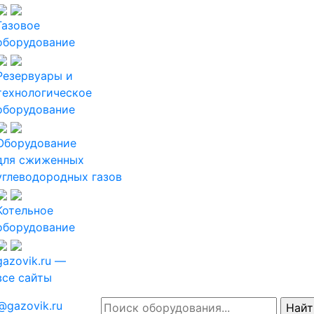
Газовое
оборудование
Резервуары и
технологическое
оборудование
Оборудование
для сжиженных
углеводородных газов
Котельное
оборудование
gazovik.ru —
все сайты
@gazovik.ru