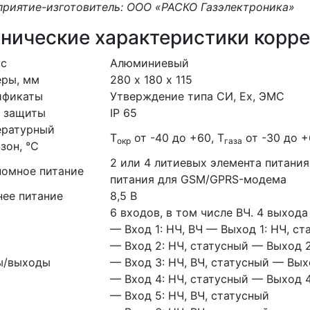
риятие-изготовитель: ООО «РАСКО Газэлектроника»
хнические характеристики корр
ус
Алюминиевый
еры, мм
280 х 180 х 115
ификаты
Утверждение типа СИ, Ex, ЭМС
с защиты
IP 65
ературный
T
от -40 до +60, T
от -30 до 
окр
газа
зон, °С
2 или 4 литиевых элемента питания
номное питание
питания для GSM/GPRS-модема
ее питание
8,5 В
6 входов, в том числе ВЧ. 4 выхода
— Вход 1: НЧ, ВЧ — Выход 1: НЧ, ст
— Вход 2: НЧ, статусный — Выход 2
ы/выходы
— Вход 3: НЧ, ВЧ, статусный — Вых
— Вход 4: НЧ, статусный — Выход 4
— Вход 5: НЧ, ВЧ, статусный