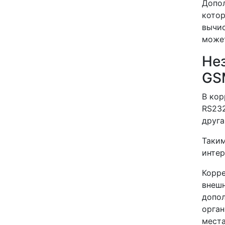
Допол
котор
вычис
может
Не
GS
В кор
RS232
друга
Таким
интер
Корр
внешн
допол
орган
места