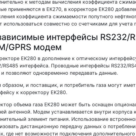
нительно к методам вычисления коэффициента сжима
ые применяются в ЕК270, в корректоре ЕК280 добавле
ления коэффициента сжимаемости попутного нефтяного
 использоваться совместно со счетчиками для учета п
зависимые интерфейсы RS232/R
M/GPRS модем
ректоре EK280 в дополнение к оптическому интерфейс
/RS485 интерфейса. Проводные интерфейсы RS232/RS4
 и позволяют одновременно передавать данные.
 образом, и поставщик, и потребитель газа могут им
фейсу к корректору EK280.
ектор объема газа ЕК280 может быть оснащен опцион
ей антенной. Модем устанавливается внутри корпуса 
нительный элемент питания. Использование встроенн
изовать дистанционную передачу данных о потреблении
х, где нет возможности подключения дополнительного