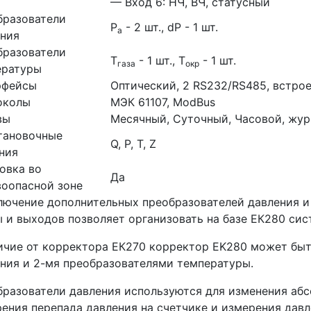
— Вход 6: НЧ, ВЧ, статусный
бразователи
P
- 2 шт., dP - 1 шт.
а
ения
бразователи
T
- 1 шт.,
T
- 1 шт.
газа
окр
ературы
рфейсы
Оптический, 2 RS232/RS485, встр
околы
МЭК 61107, ModBus
вы
Месячный, Суточный, Часовой, жу
тановочные
Q, P, T, Z
ния
овка во
Да
оопасной зоне
ючение дополнительных преобразователей давления и
 и выходов позволяет организовать на базе ЕК280 сис
ичие от корректора ЕК270 корректор EK280 может бы
ния и 2-мя преобразователями температуры.
разователи давления используются для изменения абсо
ения перепада давления на счетчике и измерения давл