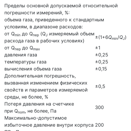
Пределы основной допускаемой относительной
погрешности измерений, %:
объема газа, приведенного к стандартным
условиям, в диапазоне расходов:
от Q
до Q
(Q
измеряемый объем
min
пер
J
±(1+6
Q
/
Q
)
min
J
расхода газа в рабочих условиях)
от Q
до Q
±1
пер
max
давления газа
±0,25
температуры газа
±0,25
вычисления объема газа
±0,15
Дополнительная погрешность,
вызванная изменением физических
±0,5
свойств и параметров измеряемой
среды, не более, %
Потеря давления на счетчике
300
при Q
, не более, Па
nom
Максимально-допустимое
избыточное давление внутри корпуса
200