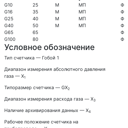
G10
25
М
МП
Ф
G16
35
М
МП
Ф
G25
40
М
МП
Ф
G40
50
М
МП
Ф
G65
65
Ф
G100
80
Ф
Условное обозначение
Тип счетчика — Гобой 1
Диапазон измерения абсолютного давления
газа — Х
1
Типоразмер счетчика — GХ
2
Диапазон измерения расхода газа — X
3
Наличие архивирования данных — Х
4
Рабочее положение счетчика на