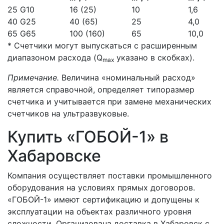
25
G10
16 (25)
10
1,6
40
G25
40 (65)
25
4,0
65
G65
100 (160)
65
10,0
* Счетчики могут выпускаться с расширенным
диапазоном расхода (Q
указано в скобках).
max
Примечание.
Величина «номинальный расход»
является справочной, определяет типоразмер
счетчика и учитывается при замене механических
счетчиков на ультразвуковые.
Купить «ГОБОЙ-1» в
Хабаровске
Компания осуществляет поставки промышленного
оборудования на условиях прямых договоров.
«ГОБОЙ-1» имеют сертификацию и допущены к
эксплуатации на объектах различного уровня
сложности. Организована доставка в Хабаровск с