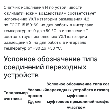
Счетчик исполнения Н по устойчивости
к климатическим воздействиям соответствует
исполнению УХЛ категории размещения 4.2
по ГОСТ 15150-69, но для работы в интервале
температур от 0 до +50 °С, а исполнение Т
соответствует исполнению УХЛ категории
размещения 3, но для работы в интервале
температур от –30 до +50 °С.
Условное обозначение типа
соединений переходных
устройств
Условное обозначение типа с
Условный
переходных устройств с газо
Типоразмер
проход
муфтовое
счетчика
Д
, мм
муфтовое
с прямолинейным
фл
У
участком