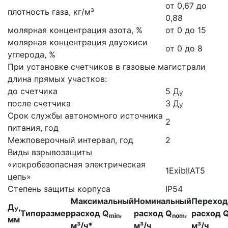
от 0,67 до
плотность газа, кг/м³
0,88
молярная концентрация азота, %
от 0 до 15
молярная концентрация двуокиси
от 0 до 8
углерода, %
При установке счетчиков в газовые магистрали
длина прямых участков:
до счетчика
5 Д
У
после счетчика
3 Д
У
Срок службы автономного источника
2
питания, год
Межповерочный интервал, год
2
Виды взрывозащиты
«искробезопасная электрическая
1ExibIIAT5
цепь»
Степень защиты корпуса
IP54
Максимальный
Номинальный
Перехо
Д
,
У
Типоразмер
расход Q
,
расход Q
,
расход 
min
nom
мм
м³/ч*
м³/ч
м³/ч