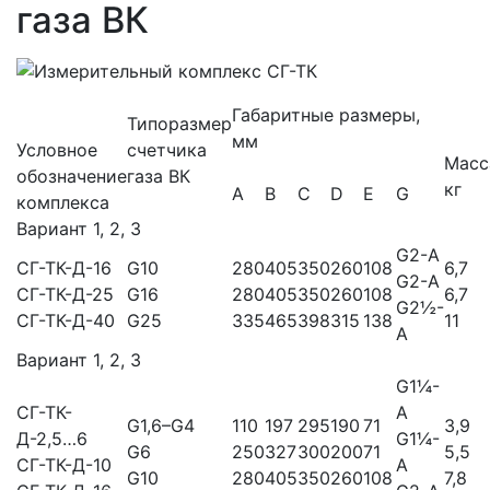
газа ВК
Габаритные размеры,
Типоразмер
мм
Условное
счетчика
Масс
обозначение
газа ВК
кг
А
B
C
D
E
G
комплекса
Вариант 1, 2, 3
G2-A
СГ-ТК-Д-16
G10
280
405
350
260
108
6,7
G2-A
СГ-ТК-Д-25
G16
280
405
350
260
108
6,7
G2½-
СГ-ТК-Д-40
G25
335
465
398
315
138
11
A
Вариант 1, 2, 3
G1¼-
СГ-ТК-
A
G1,6–G4
110
197
295
190
71
3,9
Д-2,5…6
G1¼-
G6
250
327
300
200
71
5,5
СГ-ТК-Д-10
A
G10
280
405
350
260
108
7,8