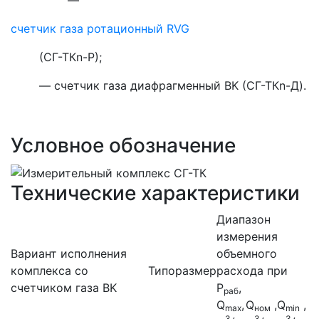
—
счетчик газа ротационный RVG
(СГ-ТКn-Р);
— счетчик газа диафрагменный BK (СГ-ТКn-Д).
Условное обозначение
Технические характеристики
Диапазон
измерения
Вариант исполнения
объемного
комплекса со
Типоразмер
расхода при
счетчиком газа BK
Р
,
раб
Q
,
Q
,
Q
,
max
ном
min
3
3
3