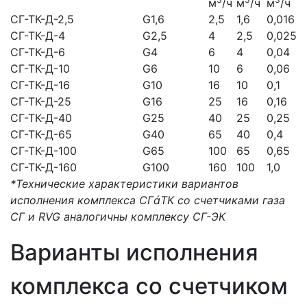
м
/ч
м
/ч
м
/ч
СГ-ТК-Д-2,5
G1,6
2,5
1,6
0,016
СГ-ТК-Д-4
G2,5
4
2,5
0,025
СГ-ТК-Д-6
G4
6
4
0,04
СГ-ТК-Д-10
G6
10
6
0,06
СГ-ТК-Д-16
G10
16
10
0,1
СГ-ТК-Д-25
G16
25
16
0,16
СГ-ТК-Д-40
G25
40
25
0,25
СГ-ТК-Д-65
G40
65
40
0,4
СГ-ТК-Д-100
G65
100
65
0,65
СГ-ТК-Д-160
G100
160
100
1,0
*Технические характеристики вариантов
исполнения комплекса СГТК со счетчиками газа
СГ и RVG аналогичны комплексу СГ-ЭК
Варианты исполнения
комплекса со счетчиком