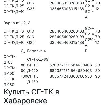
СГ-ТК-Д-16
G2-A
G16
280
405
350
260
108
7,8
СГ-ТК-Д-25
G2-A
G25
335
465
398
315
138
12
СГ-ТК-Д-40
G2´-
A
Вариант 1, 2, 3
G2-A
СГ-ТК-Д-16
G10
280
405
400
260
108
7,8
G2-A
СГ-ТК-Д-25
G16
280
405
400
260
108
7,8
G2½-
СГ-ТК-Д-40
G25
335
465
460
315
138
12
A
Д
Вариант 4
F
у
СГ-ТК-
СГ-ТК-Д-65
Д-65
80
СГ-ТК-
570
327
161
564
630
403
29
СГ-ТК-
80
Д-100
680
327
161
564
630
403
30
Д-100
100
СГ-ТК-
800
577
243
800
760
533
96
СГ-ТК-
Д-160
Д-160
Купить СГ-ТК в
Хабаровске