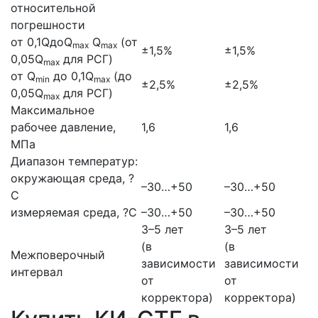
относительной
погрешности
от 0,1QдоQ
Q
(от
max
max
±1,5%
±1,5%
0,05Q
для РСГ)
max
от Q
до 0,1Q
(до
min
max
±2,5%
±2,5%
0,05Q
для РСГ)
max
Максимальное
рабочее давление,
1,6
1,6
МПа
Диапазон температур:
окружающая среда, ?
–30…+50
–30…+50
С
измеряемая среда, ?С
–30…+50
–30…+50
3–5 лет
3–5 лет
(в
(в
Межповерочный
зависимости
зависимости
интервал
от
от
корректора)
корректора)