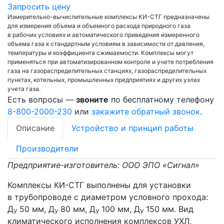
Запросить цену
Измерительно-вычислительные комплексы КИ-СТГ предназначены
для измерения объема и объемного расхода природного газа
в рабочих условиях и автоматического приведения измеренного
объема газа к стандартным условиям в зависимости от давления,
температуры и коэффициента сжимаемости. Комплексы могут
применяться при автоматизированном контроле и учете потребления
газа на газораспределительных станциях, газораспределительных
пунктах, котельных, промышленных предприятиях и других узлах
учета газа.
Есть вопросы —
звоните
по бесплатному телефону
8-800-2000-230
или
закажите обратный звонок
.
Описание
Устройство и принцип работы
Производители
Предприятие-изготовитель: ООО ЭПО «Сигнал»
Комплексы КИ-СТГ выполнены для установки
в трубопроводе с диаметром условного прохода:
Д
50 мм, Д
80 мм, Д
100 мм, Д
150 мм. Вид
У
У
У
У
климатического исполнения комплексов УХЛ,