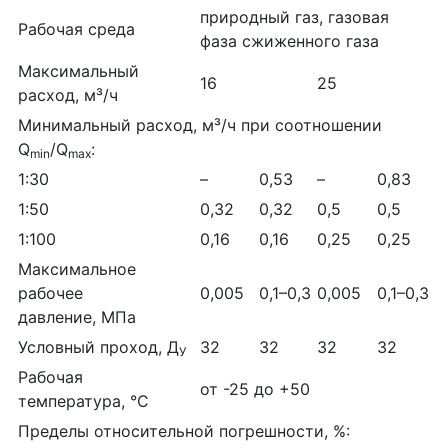
природный газ, газовая
Рабочая среда
фаза сжиженного газа
Максимальный
16
25
расход, м³/ч
Минимальный расход, м³/ч при соотношении
Q
/Q
:
min
max
1:30
–
0,53
–
0,83
1:50
0,32
0,32
0,5
0,5
1:100
0,16
0,16
0,25
0,25
Максимальное
рабочее
0,005
0,1–0,3
0,005
0,1–0,3
давление, МПа
Условный проход, Д
32
32
32
32
У
Рабочая
от -25 до +50
температура, °С
Пределы относительной погрешности, %: