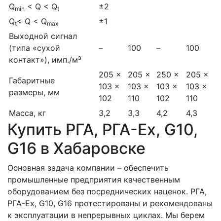
Q
< Q < Q
±2
min
t
Q
< Q < Q
±1
t
max
Выходной сигнал
(типа «сухой
–
100
–
100
контакт»), имп./м³
205 ×
205 ×
250 ×
205 ×
Габаритные
103 ×
103 ×
103 ×
103 ×
размеры, мм
102
110
102
110
Масса, кг
3,2
3,3
4,2
4,3
Купить РГА, РГА-Ex, G10,
G16 в Хабаровске
Основная задача компании – обеспечить
промышленные предприятия качественным
оборудованием без посреднических наценок. РГА,
РГА-Ex, G10, G16 протестированы и рекомендованы
к эксплуатации в непрерывных циклах. Мы берем