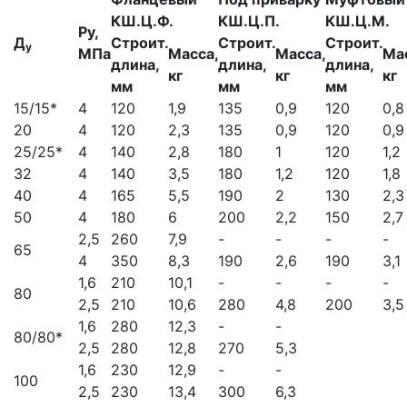
КШ.Ц.Ф.
КШ.Ц.П.
КШ.Ц.М.
Ру,
Д
Строит.
Строит.
Строит.
у
МПа
Масса,
Масса,
Ма
длина,
длина,
длина,
кг
кг
кг
мм
мм
мм
15/15*
4
120
1,9
135
0,9
120
0,8
20
4
120
2,3
135
0,9
120
0,9
25/25*
4
140
2,8
180
1
120
1,2
32
4
140
3,5
180
1,2
120
1,8
40
4
165
5,5
190
2
130
2,3
50
4
180
6
200
2,2
150
2,7
2,5
260
7,9
-
-
-
-
65
4
350
8,3
190
2,6
190
3,1
1,6
210
10,1
-
-
-
-
80
2,5
210
10,6
280
4,8
200
3,5
1,6
280
12,3
-
-
80/80*
2,5
280
12,8
270
5,3
1,6
230
12,9
-
-
100
2,5
230
13,4
300
6,3