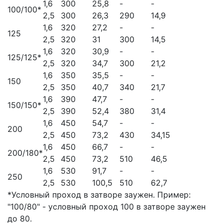
1,6
300
25,8
-
-
100/100*
2,5
300
26,3
290
14,9
1,6
320
27,2
-
-
125
2,5
320
31
300
14,5
1,6
320
30,9
-
-
125/125*
2,5
320
34,7
300
21,2
1,6
350
35,5
-
-
150
2,5
350
40,7
340
21,7
1,6
390
47,7
-
-
150/150*
2,5
390
52,4
380
31,4
1,6
450
54,7
-
-
200
2,5
450
73,2
430
34,15
1,6
450
66,7
-
-
200/180*
2,5
450
73,2
510
46,5
1,6
530
91,7
-
-
250
2,5
530
100,5
510
62,7
*Условный проход в затворе заужен. Пример:
"100/80" - условный проход 100 в затворе заужен
до 80.