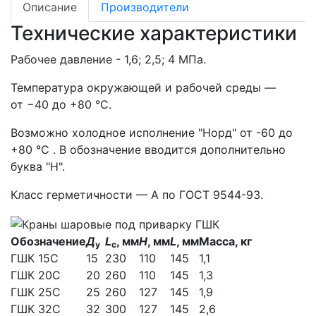
Описание
Производители
Технические характеристики
Рабочее давление - 1,6; 2,5; 4 МПа.
Температура окружающей и рабочей среды —
от −40 до +80 °С.
Возможно холодное исполнение "Норд" от -60 до
+80 °С . В обозначение вводится дополнительно
буква "Н".
Класс герметичности — А по ГОСТ 9544-93.
Обозначение
Д
L
, мм
Н
, мм
L
, мм
Масса, кг
у
c
ГШК 15С
15
230
110
145
1,1
ГШК 20С
20
260
110
145
1,3
ГШК 25С
25
260
127
145
1,9
ГШК 32С
32
300
127
145
2,6