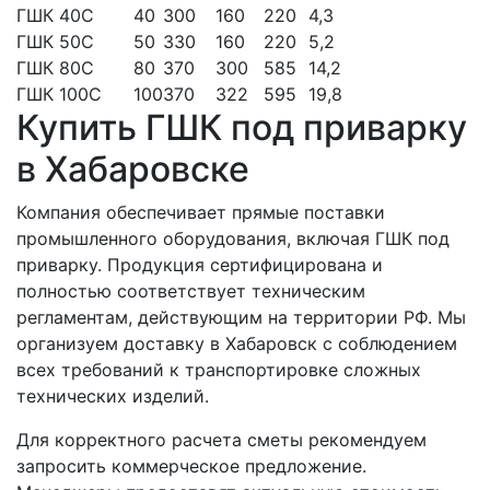
ГШК 40С
40
300
160
220
4,3
ГШК 50С
50
330
160
220
5,2
ГШК 80С
80
370
300
585
14,2
ГШК 100С
100
370
322
595
19,8
Купить ГШК под приварку
в Хабаровске
Компания обеспечивает прямые поставки
промышленного оборудования, включая ГШК под
приварку. Продукция сертифицирована и
полностью соответствует техническим
регламентам, действующим на территории РФ. Мы
организуем доставку в Хабаровск с соблюдением
всех требований к транспортировке сложных
технических изделий.
Для корректного расчета сметы рекомендуем
запросить коммерческое предложение.