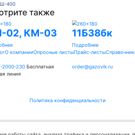
-400
отрите также
-02, КМ-03
11Б38бк
обнее
Подробнее
ог
О компании
Опросные листы
Прайс-листы
Справочник
0-2000-230
Бесплатная
order@gazovik.ru
ая линия
Политика конфиденциальности
ия работы сайта, анализа трафика и персонализации,
п