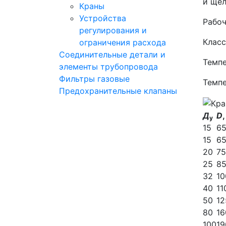
и щел
Краны
Устройства
Рабоч
регулирования и
Класс
ограничения расхода
Соединительные детали и
Темпе
элементы трубопровода
Фильтры газовые
Темпе
Предохранительные клапаны
Д
D
у
15
6
15
6
20
75
25
8
32
10
40
11
50
12
80
16
100
19