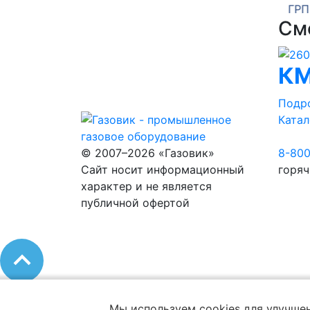
-У1
ГРПШ-РДНК-1000/2
ГРПШ
См
КМ
Подр
Катал
© 2007–2026 «Газовик»
8-80
Сайт носит информационный
горяч
характер и не является
публичной офертой
Мы используем cookies для улучшен