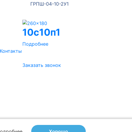
ГРПШ-04-10-2У1
шкафног
10с10п1
Подробнее
Контакты
Заказать звонок
одробнее
Хорошо