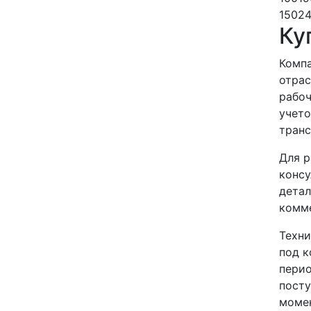
150
2
Ку
Компа
отрас
рабоч
учето
транс
Для р
консу
детал
комме
Техни
под к
перио
посту
момен