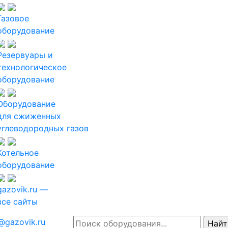
Газовое
оборудование
Резервуары и
технологическое
оборудование
Оборудование
для сжиженных
углеводородных газов
Котельное
оборудование
gazovik.ru —
все сайты
@gazovik.ru