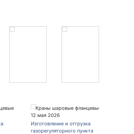
12 мая 2026
27 апре
Изготовление и отгрузка
Изготов
газорегуляторного пункта
газорег