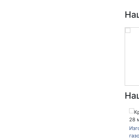
На
На
04 июня 2026
28 м
Изготовление и отгрузка
Изгот
нкта
газорегуляторного пункта
газор