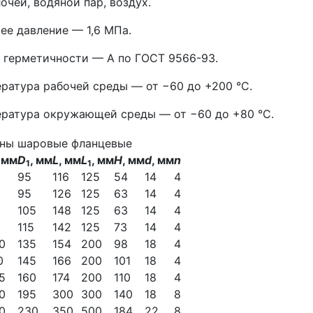
очей, водяной пар, воздух.
ее давление — 1,6 МПа.
 герметичности — А по ГОСТ 9566-93.
ратура рабочей среды — от −60 до +200 °С.
ратура окружающей среды — от −60 до +80 °С.
, мм
D
, мм
L
, мм
L
, мм
H
, мм
d
, мм
n
1
1
5
95
116
125
54
14
4
5
95
126
125
63
14
4
105
148
125
63
14
4
5
115
142
125
73
14
4
0
135
154
200
98
18
4
0
145
166
200
101
18
4
5
160
174
200
110
18
4
0
195
300
300
140
18
8
0
230
350
500
184
22
8