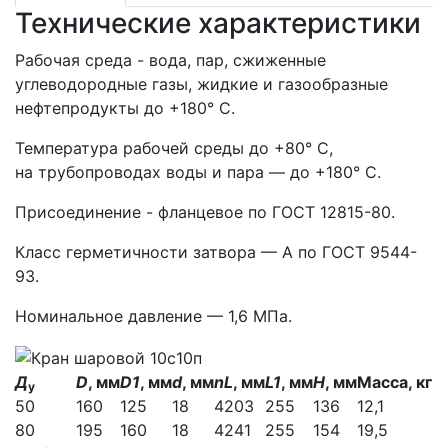
Технические характеристики
Рабочая среда - вода, пар, сжиженные
углеводородные газы, жидкие и газообразные
нефтепродукты до +180° С.
Температура рабочей среды до +80° С,
на трубопроводах воды и пара — до +180° С.
Присоединение - фланцевое по ГОСТ 12815-80.
Класс герметичности затвора — А по ГОСТ 9544-
93.
Номинальное давление — 1,6 МПа.
Д
D
, мм
D1
, мм
d
, мм
n
L
, мм
L1
, мм
Н
, мм
Масса, кг
у
50
160
125
18
4
203
255
136
12,1
80
195
160
18
4
241
255
154
19,5