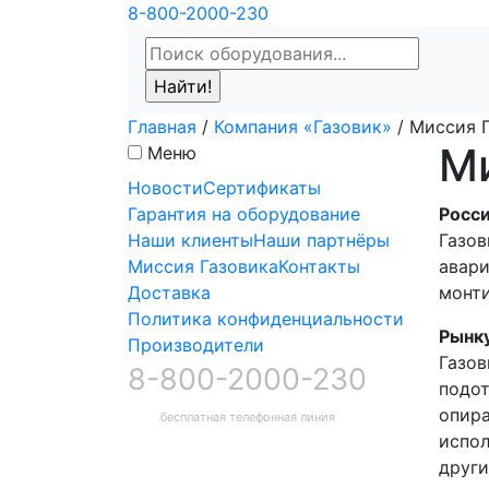
8-800-2000-230
Главная
/
Компания «Газовик»
/
Миссия 
Ми
Меню
Новости
Сертификаты
Гарантия на оборудование
Росс
Наши клиенты
Наши партнёры
Газов
Миссия Газовика
Контакты
авари
Доставка
монти
Политика конфиденциальности
Рынк
Производители
Газов
8-800-2000-230
подот
опира
бесплатная телефонная линия
испол
други