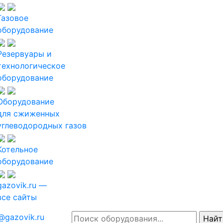
Газовое
оборудование
Резервуары и
технологическое
оборудование
Оборудование
для сжиженных
углеводородных газов
Котельное
оборудование
gazovik.ru —
все сайты
@gazovik.ru