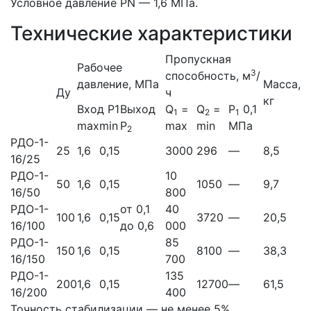
Условное давление РN — 1,6 МПа.
Технические характеристики
Пропускная
Рабочее
3
способность, м
/
давление, МПа
Масса,
Ду
ч
кг
Вход Р1
Выход
Q
=
Q
=
P
0,1
1
2
1
max
min
Р
max
min
МПа
2
РДО-1-
25
1,6
0,15
3000
296
—
8,5
16/25
РДО-1-
10
50
1,6
0,15
1050
—
9,7
16/50
800
РДО-1-
от 0,1
40
100
1,6
0,15
3720
—
20,5
16/100
до 0,6
000
РДО-1-
85
150
1,6
0,15
8100
—
38,3
16/150
700
РДО-1-
135
200
1,6
0,15
12700
—
61,5
16/200
400
Точность стабилизации — не менее 5%.