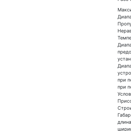
Макси
Диапа
Пропу
Нерав
Темп
Диапа
предо
устан
Диапа
устро
при 
при п
Усло
Прис
Строи
Габар
длин
шири