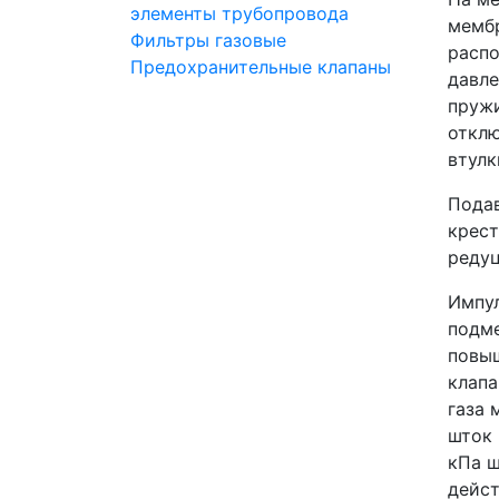
элементы трубопровода
мембр
Фильтры газовые
распо
Предохранительные клапаны
давле
пружи
отклю
втулк
Подав
крест
редуц
Импул
подме
повыш
клапа
газа 
шток 
кПа ш
дейст