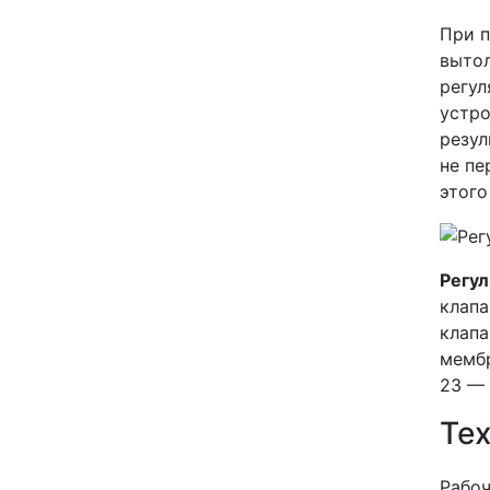
При п
вытол
регул
устро
резул
не пе
этого
Регул
клапа
клапа
мембр
23 — 
Те
Рабоч