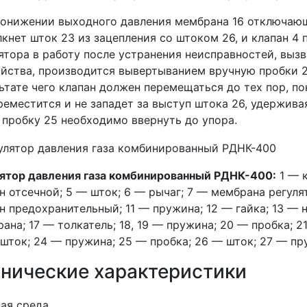
онижении выходного давления мембрана 16 отключающе
кнет шток 23 из зацепления со штоком 26, и клапан 4 п
ятора в работу после устранения неисправностей, вы
йства, производится вывертыванием вручную пробки 2
ьтате чего клапан должен перемещаться до тех пор, п
реместится и не западет за выступ штока 26, удержив
 пробку 25 необходимо ввернуть до упора.
ятор давления газа комбинированный РДНК-400:
1 — к
н отсечной; 5 — шток; 6 — рычаг; 7 — мембрана регуля
н предохранительный; 11 — пружина; 12 — гайка; 13 — н
ана; 17 — толкатель; 18, 19 — пружина; 20 — пробка; 2
шток; 24 — пружина; 25 — пробка; 26 — шток; 27 — п
хнические характеристики
ая среда