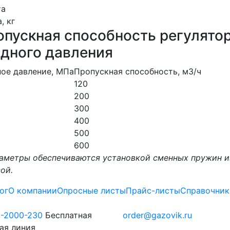
та
, кг
пускная способность регулятор
одного давления
ое давление, МПа
Пропускная способность, м3/ч
120
200
300
400
500
600
аметры обеспечиваются установкой сменных пружин и
ой.
ог
О компании
Опросные листы
Прайс-листы
Справочник
0-2000-230
Бесплатная
order@gazovik.ru
ая линия