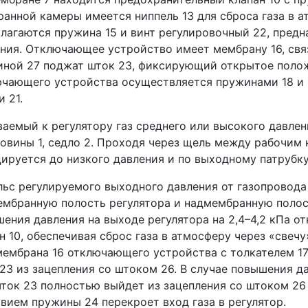
анной камеры имеется ниппель 13 для сброса газа в ат
лагаются пружина 15 и винт регулировочный 22, пред
ния. Отключающее устройство имеет мембрану 16, связ
ной 27 поджат шток 23, фиксирующий открытое полож
чающего устройства осуществляется пружинами 18 и 
и 21.
аемый к регулятору газ среднего или высокого давлен
овины 1, седло 2. Проходя через щель между рабочим к
ируется до низкого давления и по выходному патрубку
ьс регулируемого выходного давления от газопровода
мбранную полость регулятора и надмембранную полос
ения давления на выходе регулятора на 2,4–4,2 кПа 
н 10, обеспечивая сброс газа в атмосферу через «све
мембрана 16 отключающего устройства с толкателем 1
23 из зацепления со штоком 26. В случае повышения да
ток 23 полностью выйдет из зацепления со штоком 26 
вием пружины 24 перекроет вход газа в регулятор.