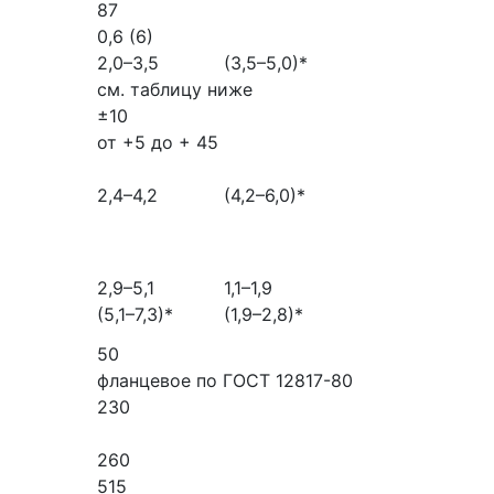
87
0,6 (6)
2,0–3,5
(3,5–5,0)*
см. таблицу ниже
±10
от +5 до + 45
2,4–4,2
(4,2–6,0)*
2,9–5,1
1,1–1,9
(5,1–7,3)*
(1,9–2,8)*
50
фланцевое по ГОСТ 12817-80
230
260
515