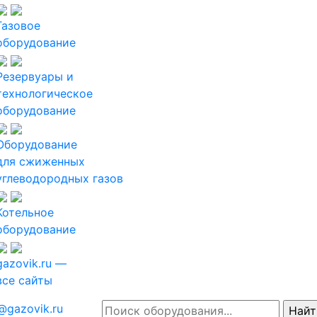
Газовое
оборудование
Резервуары и
технологическое
оборудование
Оборудование
для сжиженных
углеводородных газов
Котельное
оборудование
gazovik.ru —
все сайты
@gazovik.ru