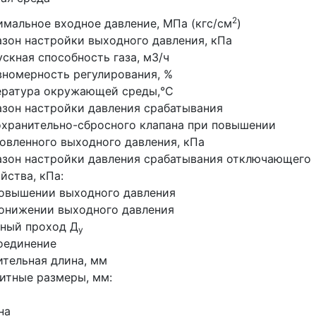
2
мальное входное давление, МПа (кгс/см
)
зон настройки выходного давления, кПа
скная способность газа, м3/ч
номерность регулирования, %
ература окружающей среды,°С
зон настройки давления срабатывания
хранительно-сбросного клапана при повышении
овленного выходного давления, кПа
зон настройки давления срабатывания отключающего
йства, кПа:
повышении выходного давления
онижении выходного давления
вный проход Д
у
оединение
тельная длина, мм
итные размеры, мм:
а
на