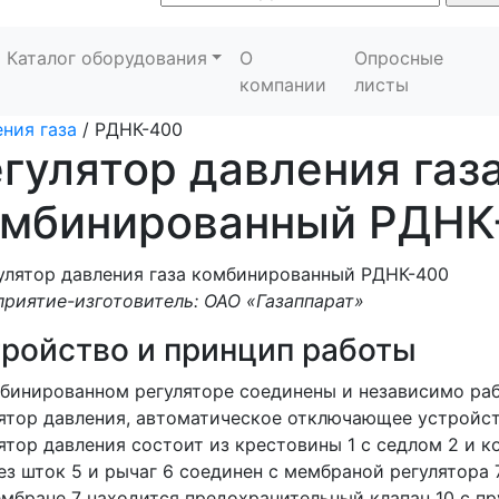
Каталог оборудования
О
Опросные
компании
листы
ния газа
/
РДНК-400
гулятор давления газ
омбинированный РДНК
риятие-изготовитель: ОАО «Газаппарат»
тройство и принцип работы
бинированном регуляторе соединены и независимо ра
ятор давления, автоматическое отключающее устройст
ятор давления состоит из крестовины 1 с седлом 2 и к
ез шток 5 и рычаг 6 соединен с мембраной регулятора 
мбране 7 находится предохранительный клапан 10 с пру