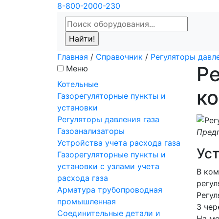
8-800-2000-230
Главная
/
Справочник
/
Регуляторы давле
Ре
Меню
Котельные
к
Газорегуляторные пункты и
установки
Регуляторы давления газа
Газоанализаторы
Предп
Устройства учета расхода газа
Ус
Газорегуляторные пункты и
установки с узлами учета
В ком
расхода газа
регул
Арматура трубопроводная
Регул
промышленная
3 чер
Соединительные детали и
На ме