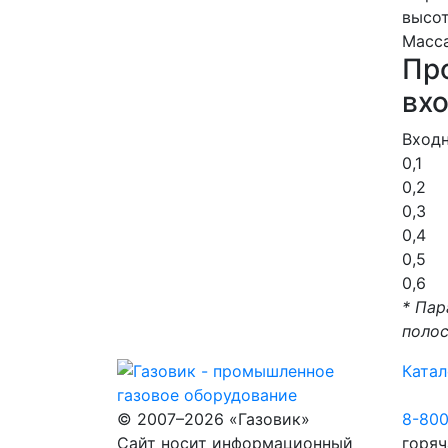
высо
Масса
Про
вх
Входн
0,1
0,2
0,3
0,4
0,5
0,6
* Пар
полос
Катал
© 2007–2026 «Газовик»
8-80
Сайт носит информационный
горяч