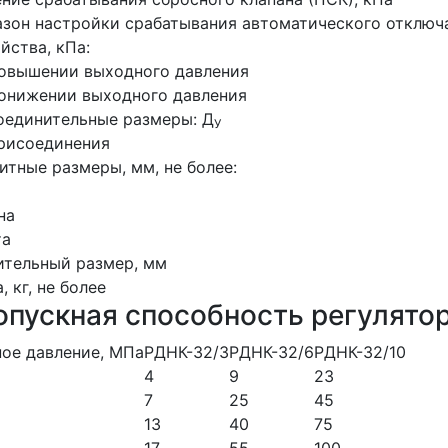
зон настройки срабатывания автоматического отклю
йства, кПа:
повышении выходного давления
онижении выходного давления
оединительные размеры: Д
У
рисоединения
итные размеры, мм, не более:
а
на
та
ительный размер, мм
, кг, не более
пускная способность регулятор
ое давление, МПа
РДНК-32/3
РДНК-32/6
РДНК-32/10
4
9
23
7
25
45
13
40
75
17
55
100