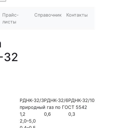
Прайс-
Справочник
Контакты
листы
а
-32
РДНК-32/3
РДНК-32/6
РДНК-32/10
природный газ по ГОСТ 5542
1,2
0,6
0,3
2,0–5,0
0,4–0,5