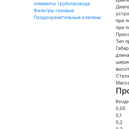
элементы трубопровода
Диапа
Фильтры газовые
устро
Предохранительные клапаны
при 
при п
Прис
Тип п
Габар
длин
шири
высо
Стро
Масса
Про
Входн
0,05
0,1
0,2
0,3