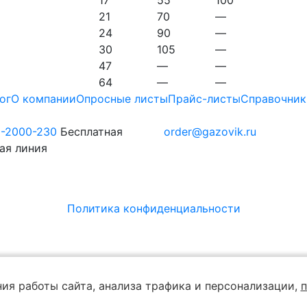
21
70
—
24
90
—
30
105
—
47
—
—
64
—
—
ог
О компании
Опросные листы
Прайс-листы
Справочник
0-2000-230
Бесплатная
order@gazovik.ru
ая линия
Политика конфиденциальности
ия работы сайта, анализа трафика и персонализации,
п