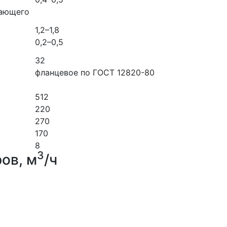
чающего
1,2–1,8
0,2–0,5
32
фланцевое по ГОСТ 12820-80
512
220
270
170
8
3
ов, м
/ч