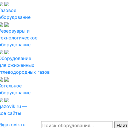
Газовое
оборудование
Резервуары и
технологическое
оборудование
Оборудование
для сжиженных
углеводородных газов
Котельное
оборудование
gazovik.ru —
все сайты
@gazovik.ru