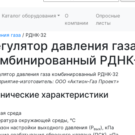
Каталог оборудования
О
Опросные
компании
листы
ния газа
/
РДНК-32
гулятор давления газ
омбинированный РДНК
риятие-изготовитель: ООО «Актион-Газ Проект»
хнические характеристики
ая среда
ература окружающей среды, °С
зон настройки выходного давления (Р
), кПа
вых
ние срабатывания сбросного клапана (ПСК), кПа