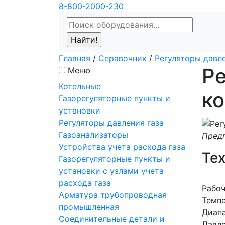
8-800-2000-230
Главная
/
Справочник
/
Регуляторы давле
Ре
Меню
Котельные
к
Газорегуляторные пункты и
установки
Регуляторы давления газа
Газоанализаторы
Предп
Устройства учета расхода газа
Те
Газорегуляторные пункты и
установки с узлами учета
расхода газа
Рабоч
Арматура трубопроводная
Темп
промышленная
Диапа
Соединительные детали и
Давле