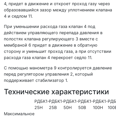
4, придет в движение и откроет проход газу через
образовавшийся зазор между уплотнением клапана
4 и седлом 11.
При уменьшении расхода газа клапан 4 под
действием управляющего перепада давления в
полостях клапана регулирующего 3 вместе с
мембраной 6 придет в движение в обратную
сторону и уменьшит проход газа, а при отсутствии
расхода газа клапан 4 перекроет седло 11.
С помощью манометра 9 контролируется давление
перед регулятором управления 2, который
поддерживает стабилизатор 1.
Технические характеристики
РДБК1-
РДБК1-
РДБК1-
РДБК1-
РДБК1-
РДБ
25Н
25В
50Н
50В
100Н
100
Максимальное