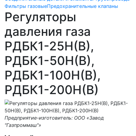
Фильтры газовые
Предохранительные клапаны
Регуляторы
давления газа
РДБК1-25Н(В),
РДБК1-50Н(В),
РДБК1-100Н(В),
РДБК1-200Н(В)
Предприятие-изготовитель: ООО «Завод
"Газпроммаш"»