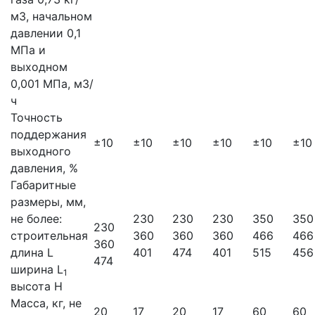
м3, начальном
давлении 0,1
МПа и
выходном
0,001 МПа, м3/
ч
Точность
поддержания
±10
±10
±10
±10
±10
±10
выходного
давления, %
Габаритные
размеры, мм,
не более:
230
230
230
350
350
230
строительная
360
360
360
466
466
360
длина L
401
474
401
515
456
474
ширина L
1
высота H
Масса, кг, не
20
17
20
17
60
60