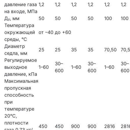
давление газа
1,2
1,2
1,2
1,2
1,2
1,2
на входе, МПа
Д
, мм
50
50
50
50
100
100
У
Температура
окружающей
от –40 до +60
среды, °С
Диаметр
25
25
35
35
70,50
70,
седла, мм
Регулируемое
30–
30–
30–
выходное
1–60
1–60
1–60
600
600
600
давление, кПа
Максимальная
пропускная
способность
при
температуре
20°С,
плотности
450
450
900
900
2816
281
газа 0,73 кг/