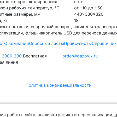
ожность протоколирования
есть
зон рабочих температур, °С
от –10 до +50
итные размеры, мм
440x380x320
, кг
18
ект поставки: сварочный аппарат, ящик для транспорти
сплуатации, флэш–накопитель USB для переноса данных
ог
О компании
Опросные листы
Прайс-листы
Справочник
0-2000-230
Бесплатная
order@gazovik.ru
ая линия
Политика конфиденциальности
ия работы сайта, анализа трафика и персонализации,
п