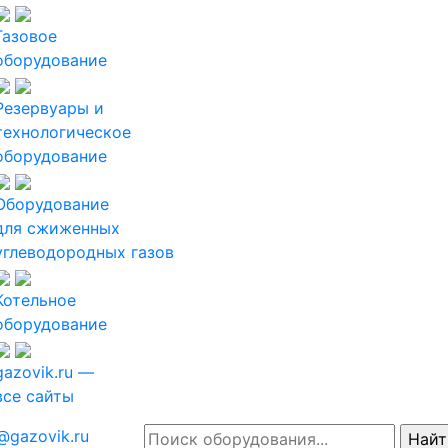
Газовое
оборудование
Резервуары и
технологическое
оборудование
Оборудование
для сжиженных
углеводородных газов
Котельное
оборудование
gazovik.ru —
все сайты
@gazovik.ru