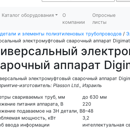
Каталог оборудования
О
Опросные
компании
листы
детали и элементы полиэтиленовых трубопроводов
/
Э
рсальный электромуфтовый сварочный аппарат Digimat
ниверсальный электр
арочный аппарат Digi
риятие-изготовитель: Plasson Ltd., Израиль
етры свариваемых труб, мм
до 630 мм
жение питания аппарата, В
220
жение подаваемое на ЗН детали, В
8–48
бляемая мощность, кВт
3,2
об ввода информации
интеллектуальная с