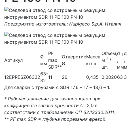
Предприятие-изготовитель: Nupigeco S.p.A, Италия
PF
Объем,
d
1
Ø,
Отверстие
Масса,
3
Артикул
max
м
/
,
,
мм
Ø
кг/шт.
SDR**
шт.
мм
63–
12EPRESZ06332
11
20
0,435
0,0020
63
3
32
Для сварки с трубами с SDR 17,6 – 17 – 13,6 – 1.
* Рабочее давление для газопроводов при
коэффициенте запаса прочности С=2,0 в
соответствии с требованиями СП 62.13330.2011.
** PF max SDR = глубина прорезания фрезой.