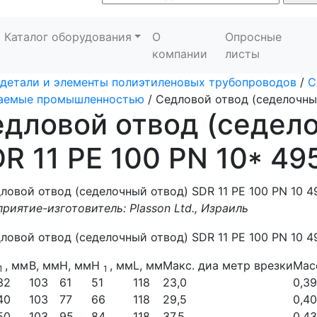
Каталог оборудования
О
Опросные
компании
листы
детали и элементы полиэтиленовых трубопроводов
/
С
каемые промышленностью
/
Седловой отвод (седелочный
дловой отвод (седел
R 11 PE 100 PN 10* 4
риятие-изготовитель: Plasson Ltd., Израиль
, мм
B, мм
H, мм
H
, мм
L, мм
Макс. диа метр врезки
Масс
1
1
32
103
61
51
118
23,0
0,39
40
103
77
66
118
29,5
0,40
50
103
95
84
118
37,5
0,43