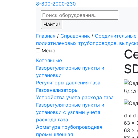
8-800-2000-230
Главная
/
Справочник
/
Соединительные 
полиэтиленовых трубопроводов, выпус
Се
Меню
Котельные
SD
Газорегуляторные пункты и
установки
Регуляторы давления газа
Газоанализаторы
Предп
Устройства учета расхода газа
Газорегуляторные пункты и
установки с узлами учета
d x d
расхода газа
63 x 
Арматура трубопроводная
63 x 
промышленная
63 x 