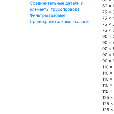
Соединительные детали и
63 x 
элементы трубопровода
75 x 
Фильтры газовые
75 x 
Предохранительные клапаны
75 x 
75 x 
90 x 
90 x 
90 x 
90 x 
90 x 
110 x
110 x
110 x
110 x
110 x
125 x
125 x
125 x