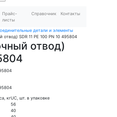
Прайс-
Справочник
Контакты
листы
оединительные детали и элементы
 отвод) SDR 11 PE 100 PN 10 495804
очный отвод)
95804
а, кг
UC, шт. в упаковке
56
40
40