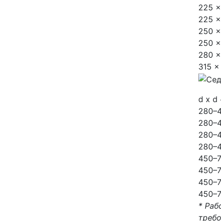
225 x
225 x
250 x
250 x
280 x
315 x
d x d
280–
280–4
280–
280–
450–
450–7
450–7
450–7
* Раб
требо