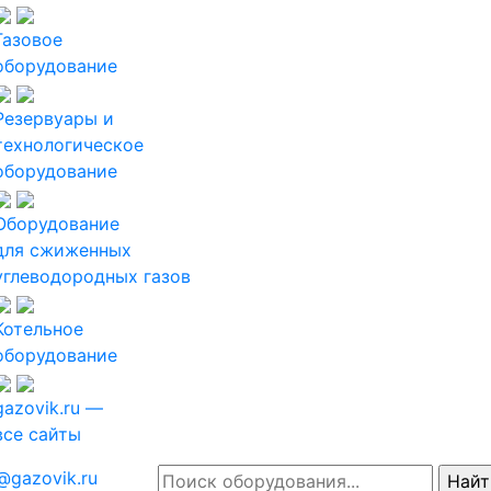
Газовое
оборудование
Резервуары и
технологическое
оборудование
Оборудование
для сжиженных
углеводородных газов
Котельное
оборудование
gazovik.ru —
все сайты
@gazovik.ru