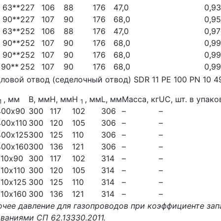
 63**
227
106
88
176
47,0
0,93
 90**
227
107
90
176
68,0
0,95
 63**
252
106
88
176
47,0
0,97
 90**
252
107
90
176
68,0
0,99
 90**
252
107
90
176
68,0
0,99
 90**
252
107
90
176
68,0
0,99
, мм
B, мм
H, мм
H
, мм
L, мм
Масса, кг
UC, шт. в упако
1
1
400х90
300
117
102
306
–
–
00х110
300
120
105
306
–
–
400х125
300
125
110
306
–
–
400х160
300
136
121
306
–
–
710х90
300
117
102
314
–
–
10х110
300
120
105
314
–
–
10х125
300
125
110
314
–
–
10х160
300
136
121
314
–
–
очее давление для газопроводов при коэффициенте зап
ваниями СП 62.13330.2011.