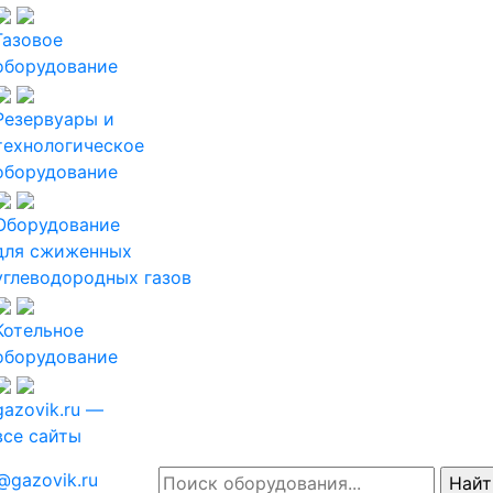
Газовое
оборудование
Резервуары и
технологическое
оборудование
Оборудование
для сжиженных
углеводородных газов
Котельное
оборудование
gazovik.ru —
все сайты
@gazovik.ru