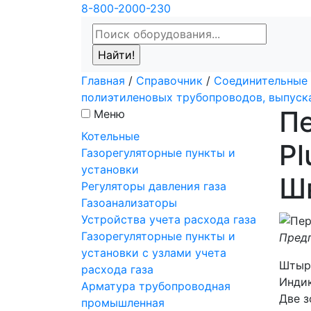
8-800-2000-230
Главная
/
Справочник
/
Соединительные 
полиэтиленовых трубопроводов, выпус
Пе
Меню
Котельные
Pl
Газорегуляторные пункты и
установки
Ш
Регуляторы давления газа
Газоанализаторы
Устройства учета расхода газа
Газорегуляторные пункты и
Предп
установки с узлами учета
Штыр
расхода газа
Индик
Арматура трубопроводная
Две з
промышленная