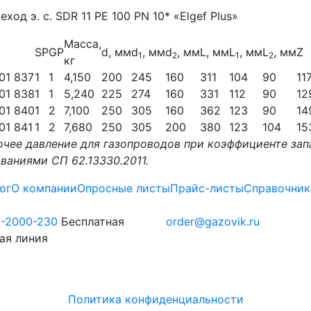
Масса,
SP
GP
d, мм
d
, мм
d
, мм
L, мм
L
, мм
L
, мм
Z
1
2
1
2
кг
01 837
1
1
4,150
200
245
160
311
104
90
11
01 838
1
1
5,240
225
274
160
331
112
90
12
01 840
1
2
7,100
250
305
160
362
123
90
14
01 841
1
2
7,680
250
305
200
380
123
104
15
очее давление для газопроводов при коэффициенте зап
ваниями СП 62.13330.2011.
ог
О компании
Опросные листы
Прайс-листы
Справочник
0-2000-230
Бесплатная
order@gazovik.ru
ая линия
Политика конфиденциальности