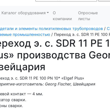
Каталог оборудования
О
Опросные
компании
листы
детали и элементы полиэтиленовых трубопроводов
/
С
каемые промышленностью
/
Переход э. с. SDR 11 PE 100 
реход э. с. SDR 11 PE 
us» производства Geor
вейцария
риятие-изготовитель: Georg Fischer, Швейцария
евой контакт — 4 мм.
атор сварки.
оны сварки.