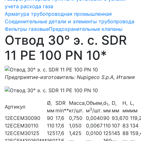
учета расхода газа
Арматура трубопроводная промышленная
Соединительные детали и элементы трубопровода
Фильтры газовые
Предохранительные клапаны
Отвод 30° э. с. SDR
11 PE 100 PN 10*
Предприятие-изготовитель: Nupigeco S.p.A, Италия
Ø,
SDR
Масса,
Объем,
d
,
D,
H,
L,
1
Артикул
3
мм
min**
кг/шт.
м
/шт.
мм
мм
мм
мм
12ECEM30090
90
17,6
0,750
0,0040
90
93,6
70
119,
12ECEM30110
110
17,6
1,050
0,0067
110
107
83
134
12ECEM30125
125
17,6
1,425
0,0100
125
145
88
159,
12ECEM30160***
160
17,6
—
—
160
—
—
—