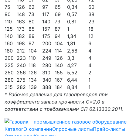
75
126
62
97
65
0,34
60
90
148
73
117
69
0,57
38
110
163
80
140
79
0,81
23
125
173
85
157
87
1
18
140
182
89
175
94
1,34
12
160
198
97
200
104
1,81
6
180
212
104
224
114
2,58
4
200
223
110
249
126
3,3
4
225
240
118
280
140
4,27
4
250
256
126
310
155
5,52
2
280
275
134
340
167
6,44
1
315
282
139
388
184
8,84
1
* Рабочее давление для газопроводов при
коэффициенте запаса прочности С=2,0 в
соответствии с требованиями СП 62.13330.2011.
Каталог
О компании
Опросные листы
Прайс-листы