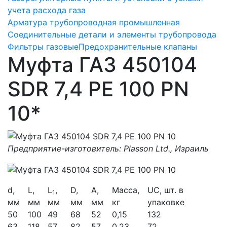
учета расхода газа
Арматура трубопроводная промышленная
Соединительные детали и элементы трубопровода
Фильтры газовые
Предохранительные клапаны
Mуфта ГАЗ 450104
SDR 7,4 PE 100 PN
10*
Предприятие-изготовитель: Plasson Ltd., Израиль
d,
L,
L
,
D,
A,
Масса,
UC, шт. в
1
мм
мм
мм
мм
мм
кг
упаковке
50
100
49
68
52
0,15
132
63
118
57
82
57
0,23
72