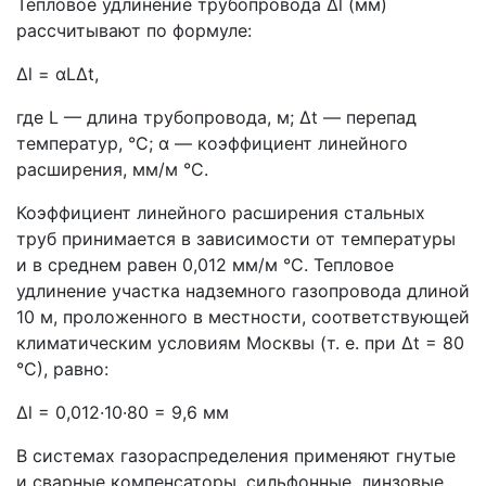
Тепловое удлинение трубопровода Δl (мм)
рассчитывают по формуле:
Δl = αLΔt,
где L — длина трубопровода, м; Δt — перепад
температур, °С; α — коэффициент линейного
расширения, мм/м °С.
Коэффициент линейного расширения стальных
труб принимается в зависимости от температуры
и в среднем равен 0,012 мм/м °С. Тепловое
удлинение участка надземного газопровода длиной
10 м, проложенного в местности, соответствующей
климатическим условиям Москвы (т. е. при Δt = 80
°С), равно:
Δl = 0,012·10·80 = 9,6 мм
В системах газораспределения применяют гнутые
и сварные компенсаторы, сильфонные, линзовые.