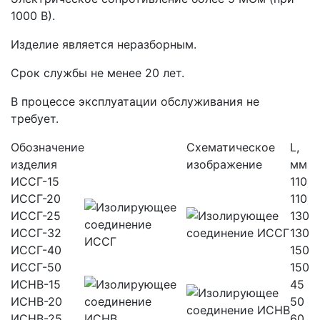
1000 В).
Изделие является неразборным.
Срок службы не менее 20 лет.
В процессе эксплуатации обслуживания не
требует.
Обозначение
Схематическое
L,
изделия
изображение
мм
ИССГ-15
110
ИССГ-20
110
ИССГ-25
130
ИССГ-32
130
ИССГ-40
150
ИССГ-50
150
ИСНВ-15
45
ИСНВ-20
50
ИСНВ-25
60