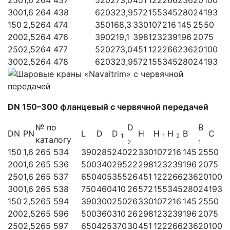
300
1,6
264 438
620
323,9
572
155
345
280
24
193
150
2,5
264 474
350
168,3
330
107
216
145
25
50
200
2,5
264 476
390
219,1
398
123
239
196
20
75
250
2,5
264 477
520
273,0
451
122
266
236
20
100
300
2,5
264 478
620
323,9
572
155
345
280
24
193
DN 150–300 фланцевый с червячной передачей
№ по
D
B
DN
PN
L
D
D
H
H
H
B
C
1
1
2
каталогу
2
1
150
1,6
265 534
390
285
240
22
330
107
216
145
25
50
200
1,6
265 536
500
340
295
22
298
123
239
196
20
75
250
1,6
265 537
650
405
355
26
451
122
266
236
20
100
300
1,6
265 538
750
460
410
26
572
155
345
280
24
193
150
2,5
265 594
390
300
250
26
330
107
216
145
25
50
200
2,5
265 596
500
360
310
26
298
123
239
196
20
75
250
2,5
265 597
650
425
370
30
451
122
266
236
20
100