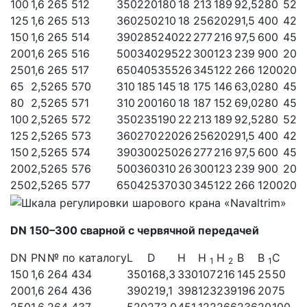
100
1,6
265 512
350
220
180
18
213
189
92,5
280
52
125
1,6
265 513
360
250
210
18
256
202
91,5
400
42
150
1,6
265 514
390
285
240
22
277
216
97,5
600
45
200
1,6
265 516
500
340
295
22
300
123
239
900
20
250
1,6
265 517
650
405
355
26
345
122
266
1200
20
65
2,5
265 570
310
185
145
18
175
146
63,0
280
45
80
2,5
265 571
310
200
160
18
187
152
69,0
280
45
100
2,5
265 572
350
235
190
22
213
189
92,5
280
52
125
2,5
265 573
360
270
220
26
256
202
91,5
400
42
150
2,5
265 574
390
300
250
26
277
216
97,5
600
45
200
2,5
265 576
500
360
310
26
300
123
239
900
20
250
2,5
265 577
650
425
370
30
345
122
266
1200
20
DN 150–300 сварной с червячной передачей
DN
PN
№ по каталогу
L
D
H
H
H
B
B
C
1
2
1
150
1,6
264 434
350
168,3
330
107
216
145
25
50
200
1,6
264 436
390
219,1
398
123
239
196
20
75
250
1,6
264 437
520
273,0
451
122
266
236
20
100