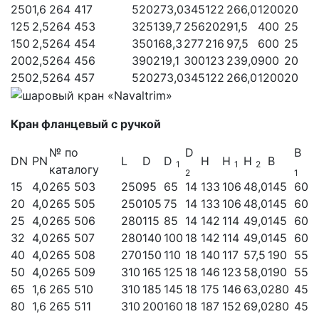
250
1,6
264 417
520
273,0
345
122
266,0
1200
20
125
2,5
264 453
325
139,7
256
202
91,5
400
25
150
2,5
264 454
350
168,3
277
216
97,5
600
25
200
2,5
264 456
390
219,1
300
123
239,0
900
20
250
2,5
264 457
520
273,0
345
122
266,0
1200
20
Кран фланцевый с ручкой
№ по
D
B
DN
PN
L
D
D
H
H
H
B
1
1
2
каталогу
2
1
15
4,0
265 503
250
95
65
14
133
106
48,0
145
60
20
4,0
265 505
250
105
75
14
133
106
48,0
145
60
25
4,0
265 506
280
115
85
14
142
114
49,0
145
60
32
4,0
265 507
280
140
100
18
142
114
49,0
145
60
40
4,0
265 508
270
150
110
18
140
117
57,5
190
55
50
4,0
265 509
310
165
125
18
146
123
58,0
190
55
65
1,6
265 510
310
185
145
18
175
146
63,0
280
45
80
1,6
265 511
310
200
160
18
187
152
69,0
280
45