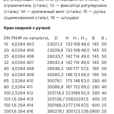
ограничитель (сталь); 13 — фиксатор регулировки
(сталь); 14 — крепежный винт (сталь); 15 — ручка
(оцинкованная сталь); 16 — штуцера
Кран сварной с ручкой
DN
PN
№ по каталогу
L
D
H
H
H
B
B
1
2
1
15
4,0
264 403
230
21,3
133
106
48,0
145
50
20
4,0
264 405
230
26,9
133
106
48,0
145
50
25
4,0
264 406
260
33,7
142
114
49,0
145
50
32
4,0
264 407
260
42,4
142
114
49,0
145
50
40
4,0
264 408
260
48,3
140
117
57,5
190
50
50
4,0
264 409
300
60,3
146
123
58,0
190
50
65
2,5
264 410
300
76,1
175
146
63,0
280
40
80
2,5
264 411
300
88,9
187
152
69,0
280
40
100
2,5
264 412
325
114,3
223
189
92,5
280
40
125
1,6
264 413
325
139,7
256
202
91,5
400
25
150
1,6
264 414
350
168,3
277
216
97,5
600
25
200
1,6
264 416
390
219,1
300
123
239,0
900
20