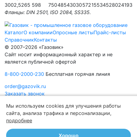
300
2,5
265 598
750
485
430
30
572
155
345
280
24
193
Фланцы: DIN 2501, ISO 2084, SS335.
Каталог
О компании
Опросные листы
Прайс-листы
Справочник
Контакты
© 2007–2026 «Газовик»
Сайт носит информационный характер и не
является публичной офертой
8-800-2000-230
Бесплатная горячая линия
order@gazovik.ru
Заказать звонок
Политика конфиденциальности
Мы используем cookies для улучшения работы
сайта, анализа трафика и персонализации,
подробнее
Хорошо