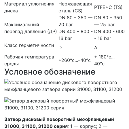
Материал уплотнения
Нержавеющая
PTFE+C (TS)
диска
сталь (CS)
DN 80 – 350 —
DN 80 – 350
Максимальный
20 bar
— 25 bar
перепад давления (ДР)
DN 400 – 800 -
DN 400 - 600
16 bar
- 16 bar
Класс герметичности
D
A
Рабочая температура
+ 180°c...–
+260°c...–40°c
среды
40°c
Условное обозначение
Затвор дисковый поворотный межфланцевый
31000, 31100, 31200 серия
: 1 — корпус; 2 —