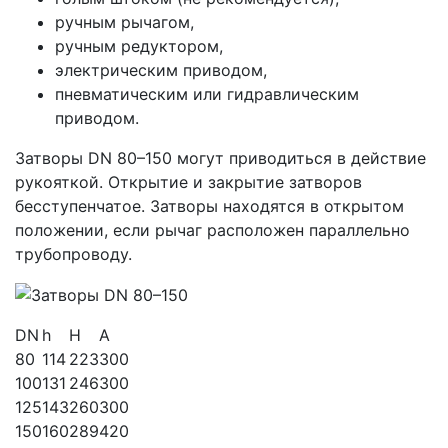
ручным рычагом,
ручным редуктором,
электрическим приводом,
пневматическим или гидравлическим
приводом.
Затворы DN 80–150 могут приводиться в действие
рукояткой. Открытие и закрытие затворов
бесступенчатое. Затворы находятся в открытом
положении, если рычаг расположен параллельно
трубопроводу.
DN
h
H
A
80
114
223
300
100
131
246
300
125
143
260
300
150
160
289
420