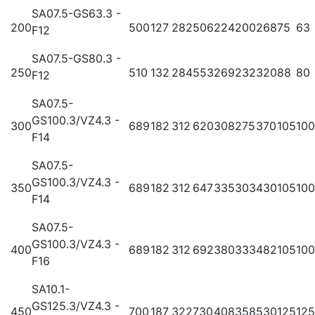
SA07.5-GS63.3 -
200
500
127
282
506
224
200
268
75
63
F12
SA07.5-GS80.3 -
250
510
132
284
553
269
232
320
88
80
F12
SA07.5-
GS100.3/VZ4.3 -
300
689
182
312
620
308
275
370
105
100
F14
SA07.5-
GS100.3/VZ4.3 -
350
689
182
312
647
335
303
430
105
100
F14
SA07.5-
GS100.3/VZ4.3 -
400
689
182
312
692
380
333
482
105
100
F16
SA10.1-
GS125.3/VZ4.3 -
450
700
187
322
730
408
358
530
125
125