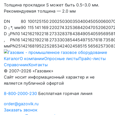
Толщина прокладки S может быть 0.5–3.0 мм.
Рекомендуемая толщина — 2.0 мм
DN
80
100
125
150
200
250
300
350
400
450
500
600
7
D
*, мм
90
115
141
169
220
274
325
368
420
470
520
620
7
1
D
PN10
142
162
192
218
273
328
378
438
490
540
595
695
8
2
,
PN16
142
162
192
218
273
330
385
445
497
557
618
735
8
мм
PN25
142
168
195
225
285
342
402
458
515
565
625
730
8
Каталог
О компании
Опросные листы
Прайс-листы
Справочник
Контакты
© 2007–2026 «Газовик»
Сайт носит информационный характер и не
является публичной офертой
8-800-2000-230
Бесплатная горячая линия
order@gazovik.ru
Заказать звонок