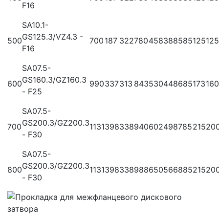
F16
SA10.1-
GS125.3/VZ4.3 -
500
700
187
322
780
458
388
585
125
125
F16
SA07.5-
GS160.3/GZ160.3
600
990
337
313
843
530
448
685
173
160
- F25
SA07.5-
GS200.3/GZ200.3
700
1131
398
338
940
602
498
785
215
20
- F30
SA07.5-
GS200.3/GZ200.3
800
1131
398
338
988
650
566
885
215
20
- F30