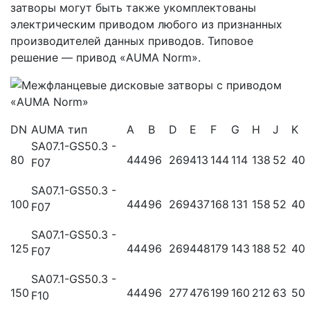
затворы могут быть также укомплектованы
электрическим приводом любого из признанных
производителей данных приводов. Типовое
решение — привод «AUMA Norm».
DN
AUMA тип
A
B
D
E
F
G
H
J
K
SA07.1-GS50.3 -
80
444
96
269
413
144
114
138
52
40
F07
SA07.1-GS50.3 -
100
444
96
269
437
168
131
158
52
40
F07
SA07.1-GS50.3 -
125
444
96
269
448
179
143
188
52
40
F07
SA07.1-GS50.3 -
150
444
96
277
476
199
160
212
63
50
F10