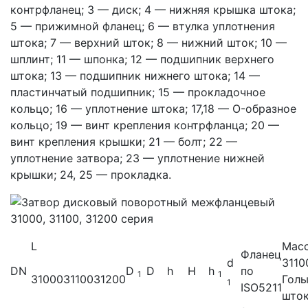
контрфланец; 3 — диск; 4 — нижняя крышка штока;
5 — прижимной фланец; 6 — втулка уплотнения
штока; 7 — верхний шток; 8 — нижний шток; 10 —
шплинт; 11 — шпонка; 12 — подшипник верхнего
штока; 13 — подшипник нижнего штока; 14 —
пластинчатый подшипник; 15 — прокладочное
кольцо; 16 — уплотнение штока; 17,18 — O-образное
кольцо; 19 — винт крепления контрфланца; 20 —
винт крепления крышки; 21 — болт; 22 —
уплотнение затвора; 23 — уплотнение нижней
крышки; 24, 25 — прокладка.
L
Масс
Фланец
d
3110
DN
D
D
h
H
h
по
1
1
31000
31100
31200
Гол
1
ISO5211
што