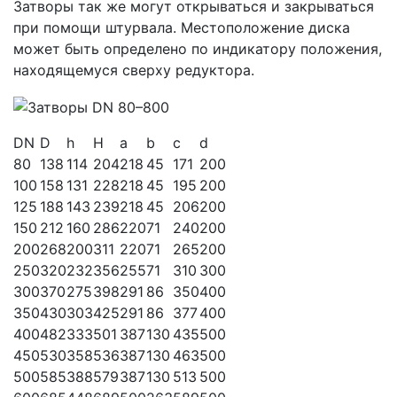
Затворы так же могут открываться и закрываться
при помощи штурвала. Местоположение диска
может быть определено по индикатору положения,
находящемуся сверху редуктора.
DN
D
h
H
a
b
c
d
80
138
114
204
218
45
171
200
100
158
131
228
218
45
195
200
125
188
143
239
218
45
206
200
150
212
160
286
220
71
240
200
200
268
200
311
220
71
265
200
250
320
232
356
255
71
310
300
300
370
275
398
291
86
350
400
350
430
303
425
291
86
377
400
400
482
333
501
387
130
435
500
450
530
358
536
387
130
463
500
500
585
388
579
387
130
513
500