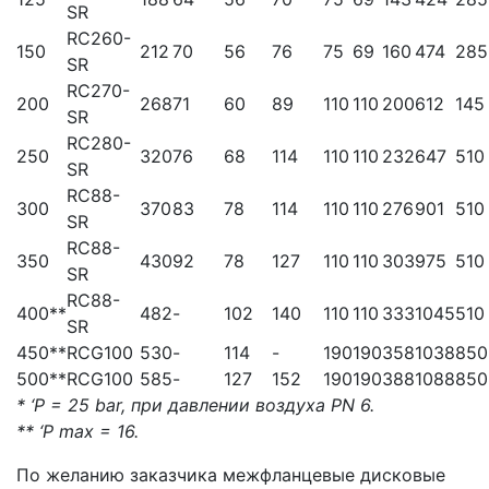
SR
RC260-
150
212
70
56
76
75
69
160
474
285
SR
RC270-
200
268
71
60
89
110
110
200
612
145
SR
RC280-
250
320
76
68
114
110
110
232
647
510
SR
RC88-
300
370
83
78
114
110
110
276
901
510
SR
RC88-
350
430
92
78
127
110
110
303
975
510
SR
RC88-
400**
482
-
102
140
110
110
333
1045
510
SR
450**
RCG100
530
-
114
-
190
190
358
1038
850
500**
RCG100
585
-
127
152
190
190
388
1088
850
* ‘P = 25 bar, при давлении воздуха PN 6.
** ‘P max = 16.
По желанию заказчика межфланцевые дисковые