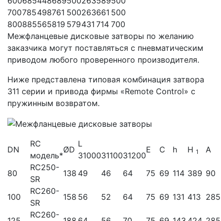
600
685
448
689
500
263
589
500
700
785
498
761
500
263
661
500
800
885
565
819
579
431
714
700
Межфланцевые дисковые затворы по желанию
заказчика могут поставляться с пневматическим
приводом любого проверенного производителя.
Ниже представлена типовая комбинация затвора
311 серии и привода фирмы «Remote Control» с
пружинным возвратом.
RC
L
DN
ØD
E
C
h
H
A
1
модель*
31000
31100
31200
RC250-
80
138
49
46
64
75
69
114
389
90
SR
RC260-
100
158
56
52
64
75
69
131
413
285
SR
RC260-
125
188
64
56
70
75
69
143
424
285