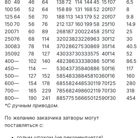
80
49
46
64
138
72
114
144
45
15
f07
6.5
100
56
52
64
158
89
131
168
52
20
f07
8
125
64
56
70
188
113
143
179
52
20
f07
9.8
150
70
56
76
212
137
160
199
58
25
f10
14.9
200
71
60
89
268
187
200
224
58
25
f12
25
250
76
68
114
320
238
232
269
63
30
f12
30
300
83
78
114
370
286
275
308
69
35
f14
40.5
350
92
78
127
430
337
303
335
75
40
f14
52
400
—
102
140
482
386
333
380
86
50
f16
86.5
450
—
114
—
530
437
358
408
86
50
f16
117
500
—
127
152
585
483
388
458
103
60
f16
160
600
—
154
178
685
582
448
530
119
70
f25
280
700
—
165
229
785
682
498
602
119
70
f30
318
800
—
190
241
885
775
566
650
125
90
f30
454
*С ручным приводом.
По желанию заказчика затворы могут
поставляться с:
голым штоком (не рекомендуется),