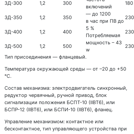
ЗД-300
1,2
300
180
включений
— до 1200
ЗД-350
1,2
350
230
в час при ПВ до
5 %
ЗД-400
1,2
400
230
Потребляемая
мощность – 43
ЗД-500
1,2
500
230
w
Тип присоединения — фланцевый.
Температура окружающей среды — от –20 до +50
°С.
Состав механизма: электродвигатель синхронный,
редуктор червячный, ручной привод, блок
сигнализации положения БСПТ-10 (IIВТ6), или
БСПР-12 (IIВТ6), или БСПИ-10 (IIВТ6), фланец.
Управление механизмом: контактное или
бесконтактное, тип управляющего устройства при