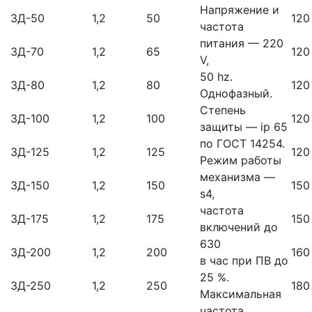
Напряжение и
ЗД-50
1,2
50
120
частота
питания — 220
ЗД-70
1,2
65
120
V,
50 hz.
ЗД-80
1,2
80
120
Однофазный.
Степень
ЗД-100
1,2
100
120
защиты — ip 65
по ГОСТ 14254.
ЗД-125
1,2
125
120
Режим работы
механизма —
ЗД-150
1,2
150
150
s4,
частота
ЗД-175
1,2
175
150
включений до
630
ЗД-200
1,2
200
160
в час при ПВ до
25 %.
ЗД-250
1,2
250
180
Максимальная
частота