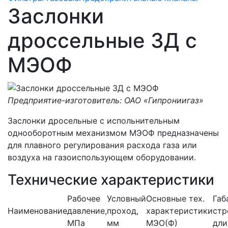
Заслонки
дроссельные ЗД с
МЭОФ
Предприятие-изготовитель: ОАО «Гипрониигаз»
Заслонки дросельные с испольнительным
однооборотным механизмом МЭОФ предназначены
для плавного регулирования расхода газа или
воздуха на газоиспользующем оборудовании.
Технические характеристики
Рабочее
Условный
Основные тех.
Габ
Наименование
давление,
проход,
характеристики
стр
МПа
мм
МЭО(Ф)
дли