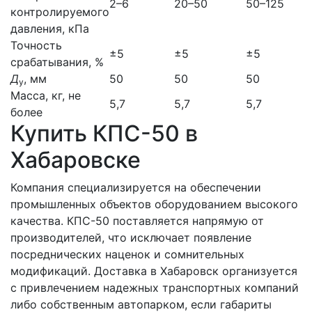
2–6
20–50
50–125
контролируемого
давления, кПа
Точность
±5
±5
±5
срабатывания, %
Д
, мм
50
50
50
у
Масса, кг, не
5,7
5,7
5,7
более
Купить КПС-50 в
Хабаровске
Компания специализируется на обеспечении
промышленных объектов оборудованием высокого
качества. КПС-50 поставляется напрямую от
производителей, что исключает появление
посреднических наценок и сомнительных
модификаций. Доставка в Хабаровск организуется
с привлечением надежных транспортных компаний
либо собственным автопарком, если габариты