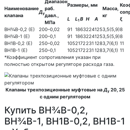
Диапазон
Размеры, мм
Коэ
Наименование
раб.
Масса,
Д
соп
у
клапана
давл.,
кг
L
L
В
Н
А
ξ
1
МПа
ВН¾В-0,2 (Е)
20
0–0,02
91
18
63
224
125
3,5(5,9)
8
ВН¾В-1 (Е)
20
0–0,1
91
18
63
224
125
3,5(5,9)
8
ВН1В-0,2 (Е)
25
0–0,02
105
21
72
231
128
3,7(6,1)
11
ВН1В-1 (Е)
25
0–0,1
105
21
72
231
128
3,7(6,1)
11
*Коэффициент сопротивления указан при
полностью открытом регуляторе расхода газа.
Клапаны трехпозиционные муфтовые на
Д
20, 25
у
с одним регулятором
Купить ВН¾В-0,2,
ВН¾В-1, ВН1В-0,2, ВН1В-1