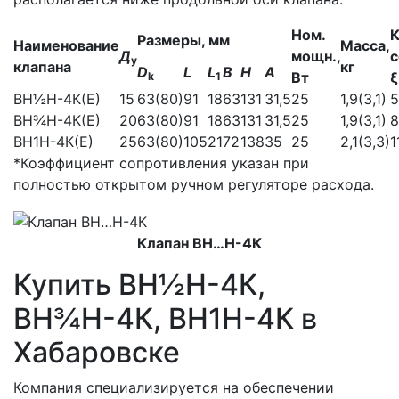
Ном.
К
Размеры, мм
Наименование
Масса,
Д
мощн.,
с
у
клапана
кг
D
L
L
В
Н
А
Вт
ξ
k
1
ВН½Н-4К(Е)
15
63(80)
91
18
63
131
31,5
25
1,9(3,1)
5
ВН¾Н-4К(Е)
20
63(80)
91
18
63
131
31,5
25
1,9(3,1)
8
ВН1Н-4К(Е)
25
63(80)
105
21
72
138
35
25
2,1(3,3)
1
*Коэффициент сопротивления указан при
полностью открытом ручном регуляторе расхода.
Клапан ВН…Н-4К
Купить ВН½Н-4К,
ВН¾Н-4К, ВН1Н-4К в
Хабаровске
Компания специализируется на обеспечении