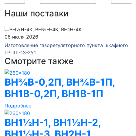
Наши поставки
06 июля 2026
Изготовление газорегуляторного пункта шкафного
ГРПШ-13-2У1
Смотрите также
ВН¾В-0,2П, ВН¾В-1П,
ВН1В-0,2П, ВН1В-1П
Подробнее
ВН1½Н-1, ВН1½Н-2,
ВН1½Н-3, ВН2Н-1,