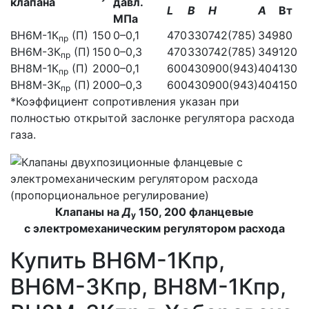
клапана
давл.
L
В
Н
А
Вт
МПа
ВН6М-1К
(П)
150
0–0,1
470
330
742(785)
349
80
пр
ВН6М-3К
(П)
150
0–0,3
470
330
742(785)
349
120
пр
ВН8М-1К
(П)
200
0–0,1
600
430
900(943)
404
130
пр
ВН8М-3К
(П)
200
0–0,3
600
430
900(943)
404
150
пр
*Коэффициент сопротивления указан при
полностью открытой заслонке регулятора расхода
газа.
Клапаны на
Д
150, 200 фланцевые
у
с электромеханическим регулятором расхода
Купить ВН6M-1Кпр,
ВН6M-3Кпр, ВН8M-1Кпр,