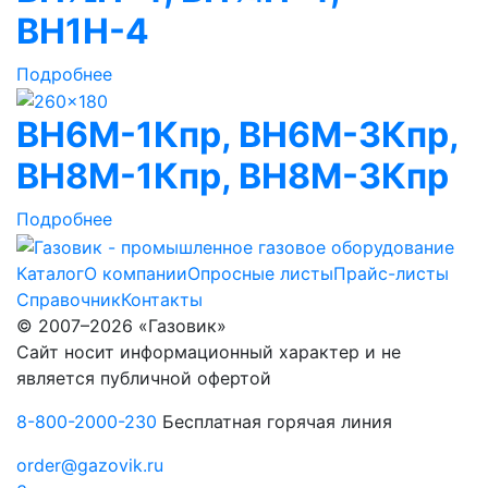
ВН1Н-4
Подробнее
ВН6M-1Кпр, ВН6M-3Кпр,
ВН8M-1Кпр, ВН8M-3Кпр
Подробнее
Каталог
О компании
Опросные листы
Прайс-листы
Справочник
Контакты
© 2007–2026 «Газовик»
Сайт носит информационный характер и не
является публичной офертой
8-800-2000-230
Бесплатная горячая линия
order@gazovik.ru