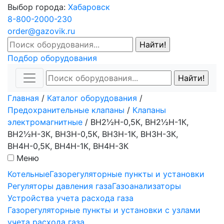
Выбор города:
Хабаровск
8-800-2000-230
order@gazovik.ru
Подбор оборудования
Главная
/
Каталог оборудования
/
Предохранительные клапаны
/
Клапаны
электромагнитные
/
ВН2½Н-0,5К, ВН2½Н-1К,
ВН2½Н-3К, ВН3Н-0,5К, ВН3Н-1К, ВН3Н-3К,
ВН4Н-0,5К, ВН4Н-1К, ВН4Н-3К
Меню
Котельные
Газорегуляторные пункты и установки
Регуляторы давления газа
Газоанализаторы
Устройства учета расхода газа
Газорегуляторные пункты и установки с узлами
учета расхода газа