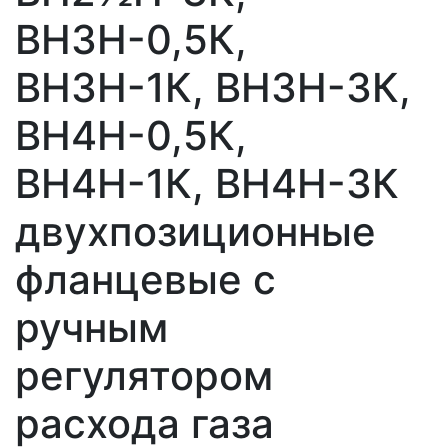
ВН3Н-0,5К,
ВН3Н-1К, ВН3Н-3К,
ВН4Н-0,5К,
ВН4Н-1К, ВН4Н-3К
двухпозиционные
фланцевые с
ручным
регулятором
расхода газа