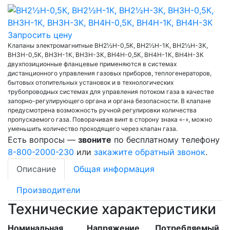
Запросить цену
Клапаны электромагнитные ВН2½Н-0,5К, ВН2½Н-1К, ВН2½Н-3К,
ВН3Н-0,5К, ВН3Н-1К, ВН3Н-3К, ВН4Н-0,5К, ВН4Н-1К, ВН4Н-3К
двухпозиционные фланцевые применяются в системах
дистанционного управления газовых приборов, теплогенераторов,
бытовых отопительных установок и в технологических
трубопроводных системах для управления потоком газа в качестве
запорно-регулирующего органа и органа безопасности. В клапане
предусмотрена возможность ручной регулировки количества
пропускаемого газа. Поворачивая винт в сторону знака «-», можно
уменьшить количество проходящего через клапан газа.
Есть вопросы —
звоните
по бесплатному телефону
8-800-2000-230
или
закажите обратный звонок
.
Описание
Общая информация
Производители
Технические характеристики
Номинальная
Напряжение
Потребляемый