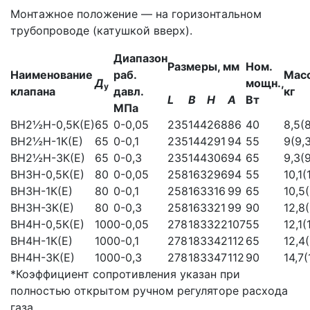
Монтажное положение — на горизонтальном
трубопроводе (катушкой вверх).
Диапазон
Размеры, мм
Ном.
Наименование
раб.
Масс
Д
мощн.,
у
клапана
давл.
кг
L
В
Н
А
Вт
МПа
ВН2½Н-0,5К(Е)
65
0-0,05
235
144
268
86
40
8,5(8
ВН2½Н-1К(Е)
65
0-0,1
235
144
291
94
55
9(9,
ВН2½Н-3К(Е)
65
0-0,3
235
144
306
94
65
9,3(9
ВНЗН-0,5К(Е)
80
0-0,05
258
163
296
94
55
10,1(
ВНЗН-1К(Е)
80
0-0,1
258
163
316
99
65
10,5(
ВНЗН-ЗК(Е)
80
0-0,3
258
163
321
99
90
12,8(
ВН4Н-0,5К(Е)
100
0-0,05
278
183
322
107
55
12,1(
ВН4Н-1К(Е)
100
0-0,1
278
183
342
112
65
12,4(
ВН4Н-3К(Е)
100
0-0,3
278
183
347
112
90
14,7(
*Коэффициент сопротивления указан при
полностью открытом ручном регуляторе расхода
газа.