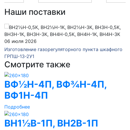
Наши поставки
06 июля 2026
Изготовление газорегуляторного пункта шкафного
ГРПШ-13-2У1
Смотрите также
ВФ½Н-4П, ВФ¾Н-4П,
ВФ1Н-4П
Подробнее
ВН1½В-1П, ВН2В-1П