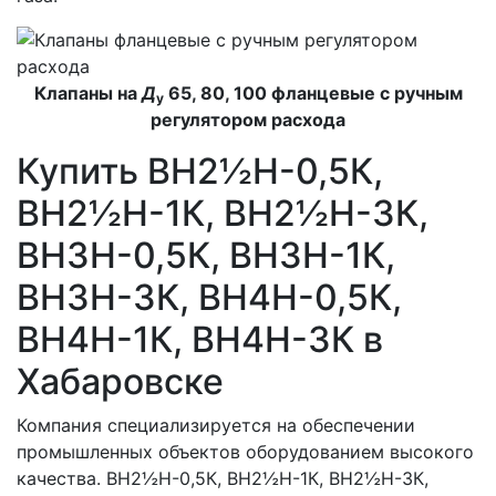
Клапаны на
Д
65, 80, 100 фланцевые с ручным
у
регулятором расхода
Купить ВН2½Н-0,5К,
ВН2½Н-1К, ВН2½Н-3К,
ВН3Н-0,5К, ВН3Н-1К,
ВН3Н-3К, ВН4Н-0,5К,
ВН4Н-1К, ВН4Н-3К в
Хабаровске
Компания специализируется на обеспечении
промышленных объектов оборудованием высокого
качества. ВН2½Н-0,5К, ВН2½Н-1К, ВН2½Н-3К,