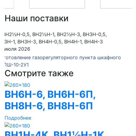
Наши поставки
06 июля 2026
Изготовление газорегуляторного пункта шкафного
ГРПШ-13-2У1
Смотрите также
ВН6Н-6, ВН6Н-6П,
ВН8Н-6, ВН8H-6П
Подробнее
ВН1Н-4К, ВН1½Н-1К,