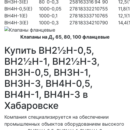
ВНЗН-З(Е)
80
0-0,3
258
163
316
94
90
12,5(
ВН4Н-0,5(Е)
100
0-0,05
278
183
322
107
55
11,8(1
ВН4Н-1(Е)
100
0-0,1
278
183
337
107
65
12,1(
ВН4Н-3(Е)
100
0-0,3
278
183
342
107
90
14,4(
Клапаны на
Д
65, 80, 100 фланцевые
у
Купить ВН2½Н-0,5,
ВН2½Н-1, ВН2½Н-3,
ВН3Н-0,5, ВН3Н-1,
ВН3Н-3, ВН4Н-0,5,
ВН4Н-1, ВН4Н-3 в
Хабаровске
Компания специализируется на обеспечении
промышленных объектов оборудованием высокого