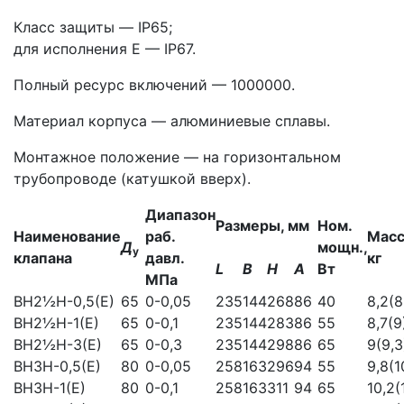
Класс защиты — IP65;
для исполнения Е — IP67.
Полный ресурс включений — 1000000.
Материал корпуса — алюминиевые сплавы.
Монтажное положение — на горизонтальном
трубопроводе (катушкой вверх).
Диапазон
Размеры, мм
Ном.
Наименование
раб.
Масс
Д
мощн.,
у
клапана
давл.
кг
L
В
Н
А
Вт
МПа
ВН2½Н-0,5(Е)
65
0-0,05
235
144
268
86
40
8,2(8
ВН2½Н-1(Е)
65
0-0,1
235
144
283
86
55
8,7(9
ВН2½Н-3(Е)
65
0-0,3
235
144
298
86
65
9(9,3
ВНЗН-0,5(Е)
80
0-0,05
258
163
296
94
55
9,8(1
ВНЗН-1(Е)
80
0-0,1
258
163
311
94
65
10,2(