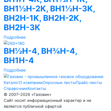
ВН1½Н-2К, ВН1½Н-3К,
ВН2Н-1К, ВН2Н-2К,
ВН2Н-3К
Подробнее
ВН½Н-4, ВН¾Н-4,
ВН1Н-4
Подробнее
Каталог
О компании
Опросные листы
Прайс-листы
Справочник
Контакты
© 2007–2026 «Газовик»
Сайт носит информационный характер и не
является публичной офертой