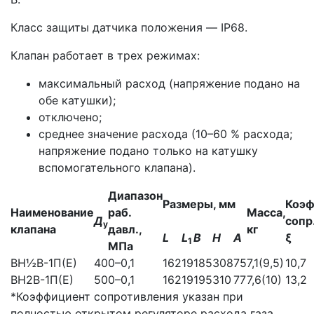
Класс защиты датчика положения — IP68.
Клапан работает в трех режимах:
максимальный расход (напряжение подано на
обе катушки);
отключено;
среднее значение расхода (10–60 % расхода;
напряжение подано только на катушку
вспомогательного клапана).
Диапазон
Размеры, мм
Коэф
Наименование
раб.
Масса,
Д
сопр
у
клапана
давл.,
кг
L
L
В
Н
А
ξ
1
МПа
ВН½В-1П(Е)
40
0–0,1
162
19
185
308
75
7,1(9,5)
10,7
ВН2В-1П(Е)
50
0–0,1
162
19
195
310
77
7,6(10)
13,2
*Коэффициент сопротивления указан при
полностью открытом регуляторе расхода газа.