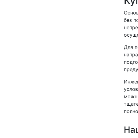
Ку
Основ
без п
непре
осуще
Для п
напра
подго
преду
Инжен
услов
можно
тщате
полно
На