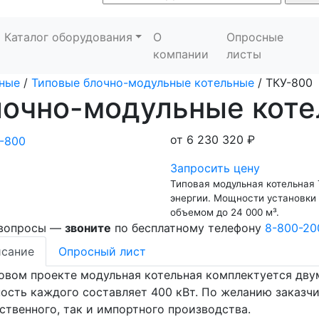
Каталог оборудования
О
Опросные
компании
листы
ные
/
Типовые блочно-модульные котельные
/
ТКУ-800
лочно-модульные кот
от
6 230 320 ₽
Запросить цену
Типовая модульная котельная 
энергии. Мощности установки
объемом до 24 000 м
³
.
 вопросы —
звоните
по бесплатному телефону
8-800-20
сание
Опросный лист
овом проекте модульная котельная комплектуется дву
сть каждого составляет 400 кВт. По желанию заказчи
ственного, так и импортного производства.