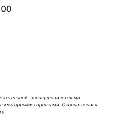
800
и котельной, оснащенной котлами
нтиляторными горелками. Окончательная
та.