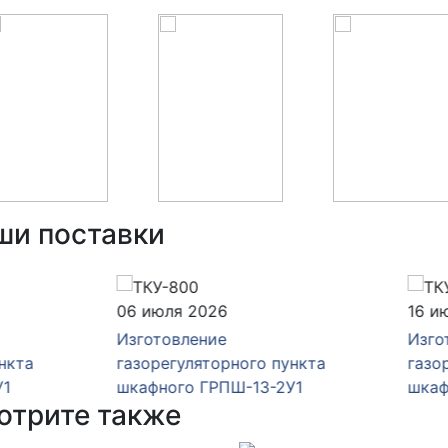
ши поставки
юля 2026
16 июня 2026
товление
Изготовление
егуляторного пункта
газорегуляторного пункт
ного ГРПШ-13-2У1
шкафного ГРПШ-13-2Н-У
отрите также