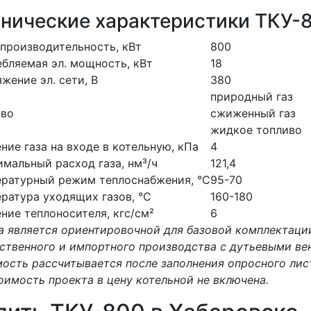
хнические характеристики ТКУ-
производительность, кВт
800
бляемая эл. мощность, кВт
18
жение эл. сети, В
380
природный газ
иво
сжиженный газ
жидкое топливо
ние газа на входе в котельную, кПа
4
мальный расход газа, нм³/ч
121,4
ратурный режим теплоснабжения, °С
95-70
ратура уходящих газов, °С
160-180
ние теплоносителя, кгс/см²
6
а является ориентировочной для базовой комплектаци
ственного и импортного производства с дутьевыми ве
ость рассчитывается после заполнения опросного лис
оимость проекта в цену котельной не включена.