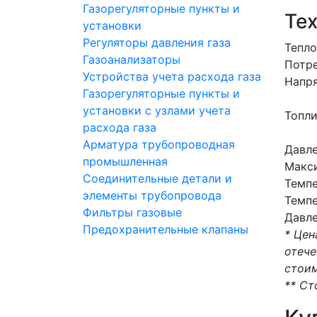
Газорегуляторные пункты и
Те
установки
Регуляторы давления газа
Тепло
Газоанализаторы
Потре
Устройства учета расхода газа
Напря
Газорегуляторные пункты и
установки с узлами учета
Топл
расхода газа
Арматура трубопроводная
Давле
промышленная
Макси
Соединительные детали и
Темпе
элементы трубопровода
Темпе
Фильтры газовые
Давле
Предохранительные клапаны
* Цен
отече
стоим
** Ст