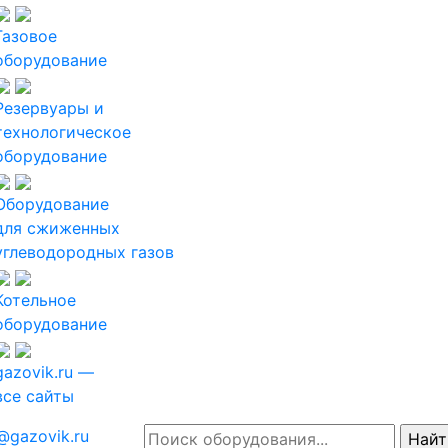
Газовое
оборудование
Резервуары и
технологическое
оборудование
Оборудование
для сжиженных
углеводородных газов
Котельное
оборудование
gazovik.ru —
все сайты
@gazovik.ru