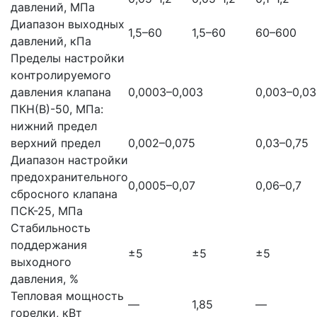
давлений, МПа
Диапазон выходных
1,5–60
1,5–60
60–600
давлений, кПа
Пределы настройки
контролируемого
давления клапана
0,0003–0,003
0,003–0,03
ПКН(В)-50, МПа:
нижний предел
верхний предел
0,002–0,075
0,03–0,75
Диапазон настройки
предохранительного
0,0005–0,07
0,06–0,7
сбросного клапана
ПСК-25, МПа
Стабильность
поддержания
±5
±5
±5
выходного
давления, %
Тепловая мощность
—
1,85
—
горелки, кВт