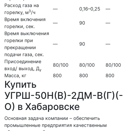
Расход газа на
—
0,16–0,25
—
3
горелку, м
/ч
Время включения
—
90
—
горелки, сек.
Время выключения
горелки при
—
90
—
прекращении
подачи газа, сек.
Присоединение
80/100
80/100
80/100
вход/ выход, Д
у
Масса, кг
800
800
800
Купить
УГРШ-50Н(В)-2ДМ-В(Г)(-
О) в Хабаровске
Основная задача компании – обеспечить
промышленные предприятия качественным