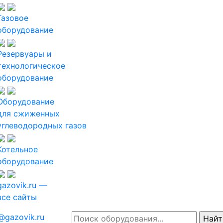
Газовое
оборудование
Резервуары и
технологическое
оборудование
Оборудование
для сжиженных
углеводородных газов
Котельное
оборудование
gazovik.ru —
все сайты
@gazovik.ru