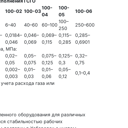
сполнения ГСГО
100-
100-
1
100-02
100-03
100-06
04
05
100–
6–40
40–60
60–100
250–600
250
–
0,0184–
0,046–
0,069–
0,115–
0,285–
0,046
0,069
0,115
0,285
0,6901
а, МПа:
0,02–
0,05–
0,075–
0,125–
0,32–
0,05
0,075
0,125
0,3
0,75
0,002–
0,01–
0,01–
0,05–
0,1–0,4
0,003
0,03
0,06
0,12
 учета расхода газа или
ленного оборудования для различных
яся стабильностью рабочих