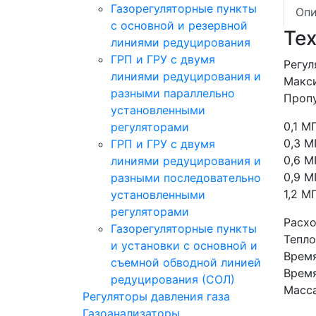
Газорегуляторные пункты
Опи
с основной и резервной
Те
линиями редуцирования
ГРП и ГРУ с двумя
Регул
линиями редуцирования и
Макси
разными параллельно
Пропу
установленными
0,1 М
регуляторами
0,3 М
ГРП и ГРУ с двумя
0,6 М
линиями редуцирования и
0,9 М
разными последовательно
1,2 М
установленными
регуляторами
Расхо
Газорегуляторные пункты
Тепло
и установки с основной и
Время
съемной обводной линией
Время
редуцирования (СОЛ)
Масса
Регуляторы давления газа
Газоанализаторы