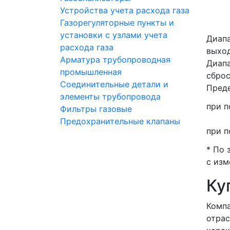
Устройства учета расхода газа
Газорегуляторные пункты и
установки с узлами учета
Диапа
расхода газа
выход
Арматура трубопроводная
Диапа
промышленная
сброс
Соединительные детали и
Преде
элементы трубопровода
при 
Фильтры газовые
Предохранительные клапаны
при п
* По 
с изм
Ку
Компа
отрас