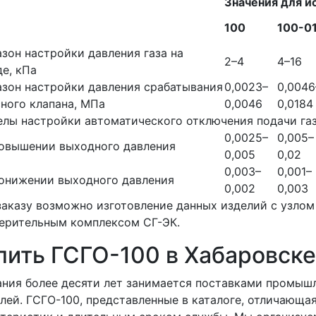
Значения для и
100
100-0
зон настройки давления газа на
2–4
4–16
е, кПа
зон настройки давления срабатывания
0,0023–
0,0046
ного клапана, МПа
0,0046
0,0184
лы настройки автоматического отключения подачи газ
0,0025–
0,005–
повышении выходного давления
0,005
0,02
0,003–
0,001–
онижении выходного давления
0,002
0,003
заказу возможно изготовление данных изделий с узлом
ерительным комплексом СГ-ЭК.
пить ГСГО-100 в Хабаровске
ния более десяти лет занимается поставками промыш
лей. ГСГО-100, представленные в каталоге, отличающа