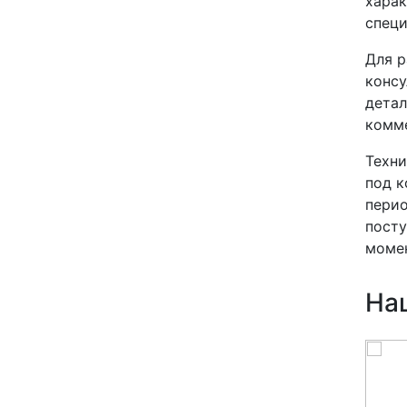
харак
специ
Для р
консу
детал
комме
Техни
под к
перио
посту
момен
На