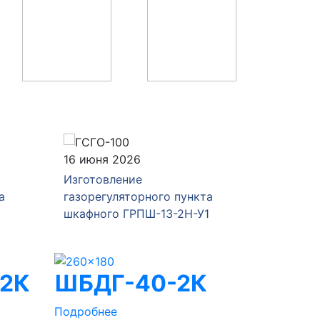
16 июня 2026
04 июня
Изготовление
Изготов
а
газорегуляторного пункта
газорег
шкафного ГРПШ-13-2Н-У1
ГРПШ-Р
-2К
ШБДГ-40-2К
Подробнее