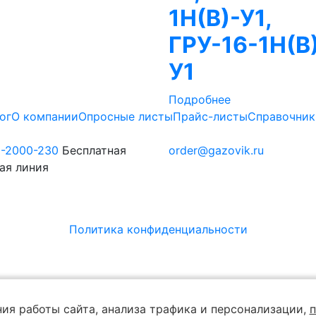
1Н(В)-У1,
ГРУ-16-1Н(В
У1
Подробнее
ог
О компании
Опросные листы
Прайс-листы
Справочник
0-2000-230
Бесплатная
order@gazovik.ru
ая линия
Политика конфиденциальности
ия работы сайта, анализа трафика и персонализации,
п