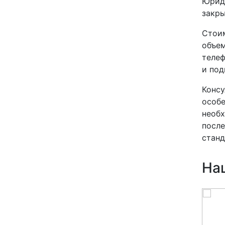
Юриди
закр
Стоим
объем
телеф
и под
Консу
особе
необх
после
станд
На