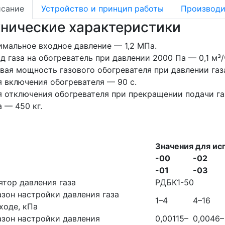
сание
Устройство и принцип работы
Производи
хнические характеристики
мальное входное давление — 1,2 МПа.
д газа на обогреватель при давлении 2000 Па — 0,1 м³/
вая мощность газового обогревателя при давлении газа
 включения обогревателя — 90 с.
 отключения обогревателя при прекращении подачи га
 — 450 кг.
Значения для ис
-00
-02
-01
-03
ятор давления газа
РДБК1-50
зон настройки давления газа
1–4
4–16
ходе, кПа
зон настройки давления
0,00115–
0,0046–