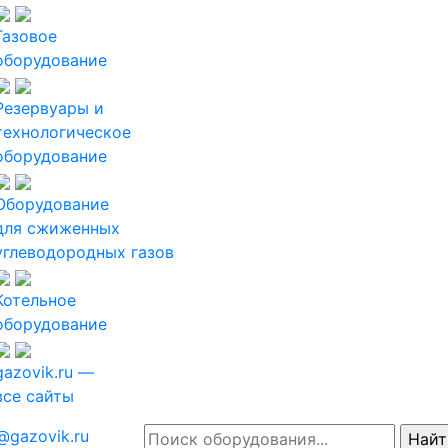
Газовое
оборудование
Резервуары и
технологическое
оборудование
Оборудование
для сжиженных
углеводородных газов
Котельное
оборудование
gazovik.ru —
все сайты
@gazovik.ru