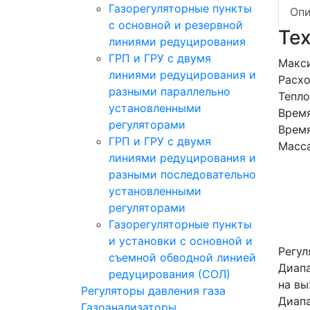
Газорегуляторные пункты
Опи
с основной и резервной
Те
линиями редуцирования
ГРП и ГРУ с двумя
Макси
линиями редуцирования и
Расхо
разными параллельно
Тепло
установленными
Время
регуляторами
Время
ГРП и ГРУ с двумя
Масса
линиями редуцирования и
разными последовательно
установленными
регуляторами
Газорегуляторные пункты
и установки с основной и
Регул
съемной обводной линией
Диапа
редуцирования (СОЛ)
на вы
Регуляторы давления газа
Диапа
Газоанализаторы