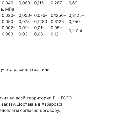
0,046
0,069
0,115
0,287
0,69
за, МПа
0,020–
0,050–
0,075–
0,1250–
0,3125–
0,050
0,075
0,1250
0,3125
0,750
0,002–
0,01–
0,01–
0,05–
0,1–0,4
0,003
0,03
0,06
0,12
 учета расхода газа или
ния на всей территории РФ. ГСГО
 заказу. Доставка в Хабаровск
едоплаты согласно договору.