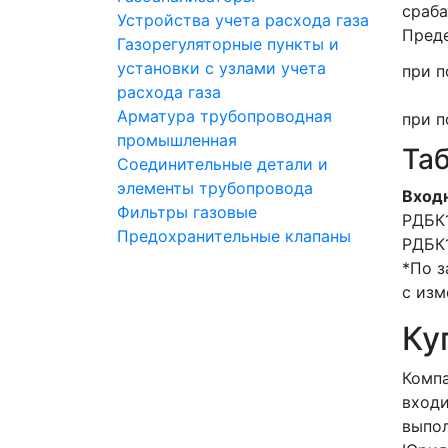
сраба
Устройства учета расхода газа
Преде
Газорегуляторные пункты и
установки с узлами учета
при 
расхода газа
Арматура трубопроводная
при п
промышленная
Та
Соединительные детали и
элементы трубопровода
Вход
Фильтры газовые
РДБК1
Предохранительные клапаны
РДБК1
*По з
с изм
Ку
Компа
входи
выпол