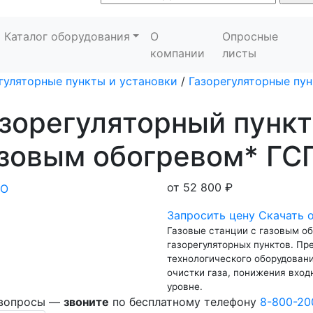
Каталог оборудования
О
Опросные
компании
листы
гуляторные пункты и установки
/
Газорегуляторные пун
зорегуляторный пункт
азовым обогревом* ГС
от
52 800 ₽
Запросить цену
Скачать 
Газовые станции с газовым о
газорегуляторных пунктов. П
технологического оборудовани
очистки газа, понижения вход
уровне.
 вопросы —
звоните
по бесплатному телефону
8-800-20