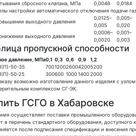
тывания сбросного клапана, МПа
0,0046
0,0184
лы настройки автоматического отключения подачи га
0,0125–
0,005–
повышении выходного давления
0,005
0,020
0,0006–
0,001–
онижении выходного давления
0,0020
0,003
блица пропускной способности
ное давление, МПа
0,1
0,3
0,6
0,9
1,2
(П)-50-35
700
1200
2600
4200
5200
(П)-50-25
300
600
1000
1400
2000
аказу возможно изготовление данного изделия с узлом
ерительным комплексом СГ-ЭК.
пить ГСГО в Хабаровске
ния осуществляет поставки промышленного оборудова
т в перечень стандартного оборудования, доступного к
няется после подписания спецификации и внесения пр