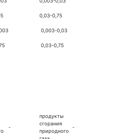
003
0,003-0,03
75
0,03-0,75
003
0,003-0,03
75
0,03-0,75
продукты
сгорания
-
-
го
природного
газа