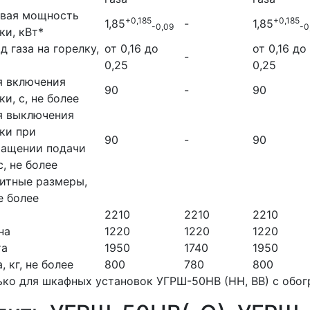
овая мощность
+0,185
+0,185
1,85
-
1,85
-0,09
-0
ки, кВт*
д газа на горелку,
от 0,16 до
от 0,16 до
-
0,25
0,25
я включения
90
-
90
ки, с, не более
я выключения
ки при
90
-
90
ращении подачи
с, не более
итные размеры,
е более
а
2210
2210
2210
на
1220
1220
1220
та
1950
1740
1950
, кг, не более
800
780
800
ько для шкафных установок УГРШ-50НВ (НН, ВВ) с обог