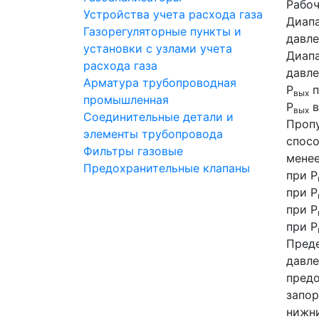
Рабоч
Устройства учета расхода газа
Диап
Газорегуляторные пункты и
давле
установки с узлами учета
Диап
расхода газа
давле
Арматура трубопроводная
Р
п
вых
промышленная
Р
в
вых
Соединительные детали и
Проп
элементы трубопровода
спосо
Фильтры газовые
мене
Предохранительные клапаны
при Р
при Р
при Р
при Р
Пред
давле
пред
запор
нижни