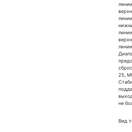
лини
верхн
лини
нижн
лини
верхн
лини
Диап
пред
сброс
25, М
Стаб
подд
выход
не бо
Вид т