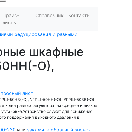
Прайс-
Справочник
Контакты
листы
иниями редуцирования и разными
орные шкафные
0НН(-О),
опросный лист
УГРШ-50НВ(-О), УГРШ-50НН(-О), УГРШ-50ВВ(-О)
я и два разных регулятора, на среднее и низкое
й установке.Устройство служит для понижения
кого поддержания выходного давления в
00-230
или
закажите обратный звонок
.