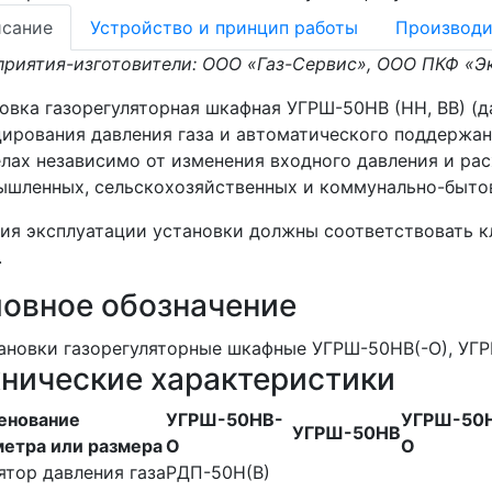
сание
Устройство и принцип работы
Производи
риятия-изготовители: ООО «Газ-Сервис», ООО ПКФ «
овка газорегуляторная шкафная УГРШ-50НВ (НН, ВВ) (д
ирования давления газа и автоматического поддержан
лах независимо от изменения входного давления и рас
шленных, сельскохозяйственных и коммунально-быто
ия эксплуатации установки должны соответствовать 
.
ловное обозначение
хнические характеристики
енование
УГРШ-50НВ-
УГРШ-50
УГРШ-50НВ
метра или размера
О
О
ятор давления газа
РДП-50Н(В)