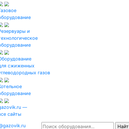
Газовое
оборудование
Резервуары и
технологическое
оборудование
Оборудование
для сжиженных
углеводородных газов
Котельное
оборудование
gazovik.ru —
все сайты
@gazovik.ru