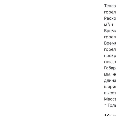
Тепл
горел
Расхо
м³/ч
Врем
горел
Врем
горел
прек
газа, 
Габар
мм, н
длин
шири
высо
Масса
* Тол