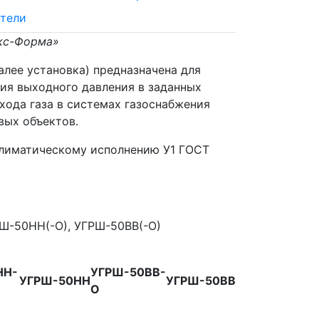
тели
Экс-Форма»
алее установка) предназначена для
ия выходного давления в заданных
хода газа в системах газоснабжения
вых объектов.
климатическому исполнению У1 ГОСТ
НН-
УГРШ-50ВВ-
УГРШ-50НН
УГРШ-50ВВ
О