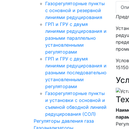
Газорегуляторные пункты
Опи
с основной и резервной
Предп
линиями редуцирования
ГРП и ГРУ с двумя
Устан
линиями редуцирования и
редуц
разными параллельно
преде
установленными
промы
регуляторами
ГРП и ГРУ с двумя
Услов
линиями редуцирования и
15150
разными последовательно
Ус
установленными
регуляторами
Газорегуляторные пункты
Те
и установки с основной и
съемной обводной линией
Наим
редуцирования (СОЛ)
пара
Регуляторы давления газа
Регул
Газоанализаторы