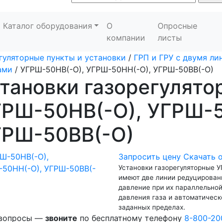
Каталог оборудования
О
Опросные
компании
листы
гуляторные пункты и установки
/
ГРП и ГРУ с двумя л
ами
/
УГРШ-50НВ(-О), УГРШ-50НН(-О), УГРШ-50ВВ(-О)
тановки газорегулят
ГРШ-50НВ(-О), УГРШ-5
ГРШ-50ВВ(-О)
Запросить цену
Скачать 
Установки газорегуляторные 
имеют две линии редуцировани
давление при их параллельно
давления газа и автоматичес
заданных пределах.
 вопросы —
звоните
по бесплатному телефону
8-800-20