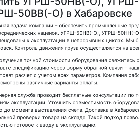
пить УГРШ-50НВ(-О), УГРШ-
РШ-50ВВ(-О) в Хабаровске
ная задача компании – обеспечить промышленные пре
осреднических наценок. УГРШ-50НВ(-О), УГРШ-50НН(-О
ендованы к эксплуатации в непрерывных циклах. Мы бе
овск. Контроль движения груза осуществляется на все
олучения точной стоимости оборудования свяжитесь с
вьте спецификацию через форму обратной связи – наш
товят расчет с учетом всех параметров. Компания ра
смотрены различные варианты оплаты.
ерная служба проводит бесплатные консультации по 
иям эксплуатации. Уточнить совместимость оборудо
 до момента выставления счета. Доставка в Хабаровс
льной проверки товара на складе. Такой подход позво
стью готовое к вводу в эксплуатацию.