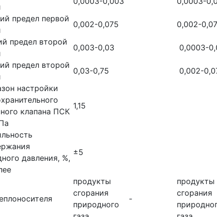
0,0003-0,003
0,0003-0,
и
ий предел первой
0,002-0,075
0,002-0,0
и
ий предел второй
0,003-0,03
0,0003-0,
и
ий предел второй
0,03-0,75
0,002-0,0
и
азон настройки
охранительного
1,15
ного клапана ПСК
Па
ильность
ержания
±5
ного давления, %,
лее
продукты
продукты
сгорания
сгорания
еплоносителя
-
природного
природно
газа
газа