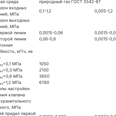
ая среда
природный газ ГОСТ 5542-87
азон входных
0,1-1,2
0,005-1,2
ний, МПа
азон выходных
ний, МПа
ервой линии
0,0015-0,06
0,0015-0,
торой линии
0,06-0,6
0,0015-0,
ускная
бность, м³/ч, не
е
=0,1 МПа
1050
вх
=0,3 МПа
2100
вх
=0,6 МПа
3650
вх
=1,2 МПа
6780
вх
елы настройки
ния клапана
охранительного
ного, МПа
й предел первой