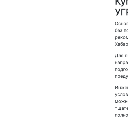
Ку
УГ
Основ
без п
реком
Хабар
Для п
напра
подго
преду
Инжен
услов
можно
тщате
полно