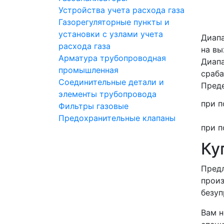
Устройства учета расхода газа
Газорегуляторные пункты и
установки с узлами учета
Диапа
расхода газа
на вы
Арматура трубопроводная
Диапа
промышленная
сраба
Соединительные детали и
Преде
элементы трубопровода
при 
Фильтры газовые
Предохранительные клапаны
при п
Ку
Предл
произ
безуп
Вам н