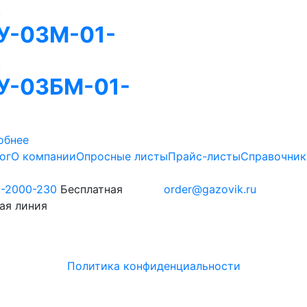
,
У-03М-01-
,
У-03БМ-01-
обнее
ог
О компании
Опросные листы
Прайс-листы
Справочник
0-2000-230
Бесплатная
order@gazovik.ru
ая линия
Политика конфиденциальности