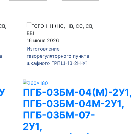
04 июня 2026
28 мая 
Изготовление и отгрузка
Изготов
а
газорегуляторного пункта
газорег
1
ГРПШ-РДНК-1000/2
ГРПШ-4
У
ПГБ-03БМ-04(М)-2У1,
ПГБ-03БМ-04М-2У1,
ПГБ-03БМ-07-
2У1,