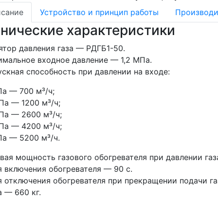
сание
Устройство и принцип работы
Производи
хнические характеристики
ятор давления газа — РДГБ1-50.
мальное входное давление — 1,2 МПа.
скная способность при давлении на входе:
Па — 700 м³/ч;
Па — 1200 м³/ч;
Па — 2600 м³/ч;
Па — 4200 м³/ч;
Па — 5200 м³/ч.
вая мощность газового обогревателя при давлении газа
 включения обогревателя — 90 с.
 отключения обогревателя при прекращении подачи га
 — 660 кг.