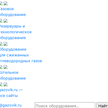
Газовое
оборудование
Резервуары и
технологическое
оборудование
Оборудование
для сжиженных
углеводородных газов
Котельное
оборудование
gazovik.ru —
все сайты
@gazovik.ru