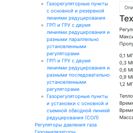
Газорегуляторные пункты
Опи
с основной и резервной
Те
линиями редуцирования
ГРП и ГРУ с двумя
Регул
линиями редуцирования и
Макси
разными параллельно
Пропу
установленными
регуляторами
0,1 М
ГРП и ГРУ с двумя
0,3 М
линиями редуцирования и
0,6 М
разными последовательно
0,9 М
установленными
1,2 М
регуляторами
Тепло
Газорегуляторные пункты
Время
и установки с основной и
Время
съемной обводной линией
Масса
редуцирования (СОЛ)
Регуляторы давления газа
Газоанализаторы