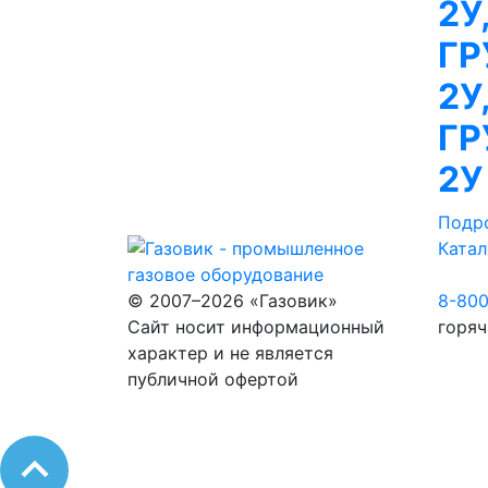
2У
ГР
2У
ГР
2У
Подр
Катал
© 2007–2026 «Газовик»
8-80
Сайт носит информационный
горяч
характер и не является
публичной офертой