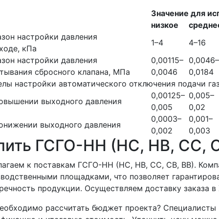
Значение для ис
низкое
средне
зон настройки давления
1–4
4–16
ходе, кПа
зон настройки давления
0,00115–
0,0046–
тывания сбросного клапана, МПа
0,0046
0,0184
лы настройки автоматического отключения подачи газ
0,00125–
0,005–
повышении выходного давления
0,005
0,02
0,0003–
0,001–
онижении выходного давления
0,002
0,003
пить ГСГО-НН (НС, НВ, СС, С
агаем к поставкам ГСГО-НН (НС, НВ, СС, СВ, ВВ). Ком
водственными площадками, что позволяет гарантирова
речность продукции. Осуществляем доставку заказа в 
еобходимо рассчитать бюджет проекта? Специалисты 