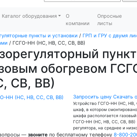
Каталог оборудования
О
Опросные
компании
листы
гуляторные пункты и установки
/
ГРП и ГРУ с двумя л
ами
/
ГСГО-НН (НС, НВ, СС, СВ, ВВ)
зорегуляторный пункт
зовым обогревом ГСГ
, СВ, ВВ)
Запросить цену
Скачать 
Устройство ГСГО-НН (НС, НВ, 
шкаф, в котором смонтирован
шкафа распологается газовый 
ГСГО-НН (НС, НВ, СС, СВ, ВВ)
регулятора, на среднее и низк
 вопросы —
звоните
по бесплатному телефону
8-800-20