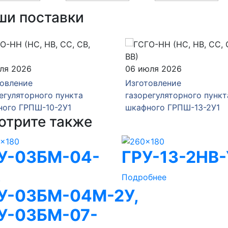
ши поставки
юля 2026
16 июня 2026
товление
Изготовление
егуляторного пункта
газорегуляторного пункт
ного ГРПШ-13-2У1
шкафного ГРПШ-13-2Н-У
отрите также
У-03БМ-04-
ГРУ-13-2НВ-
,
Подробнее
У-03БМ-04М-2У,
У-03БМ-07-