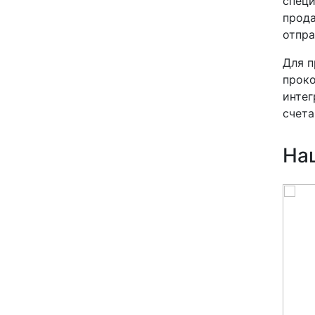
специ
прода
отпра
Для п
проко
интег
счета
На