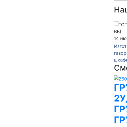
На
14 июля 2026
06 и
зка
Изготовление
Изго
нкта
газорегуляторного пункта
газор
шкафного ГРПШ-10-2У1
шкаф
См
ГР
2У
ГР
ГР