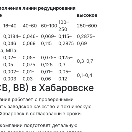
полнения линии редуцирования
е
высокое
100–
16–40
40–60
60–100
250–600
250
0,0184–
0,046–
0,069–
0,115–
0,2875–
0,046
0,069
0,115
0,2875
0,69
а, МПа:
0,02–
0,05–
0,075–
0,125–
0,3–0,7
0,05
0,075
0,125
0,3
0,002–
0,01–
0,01–
0,05–
0,1–0,4
0,003
0,03
0,06
0,12
В, ВВ) в Хабаровске
пания работает с проверенными
ть заводское качество и техническую
Хабаровск в согласованные сроки.
компании подготовят детальную