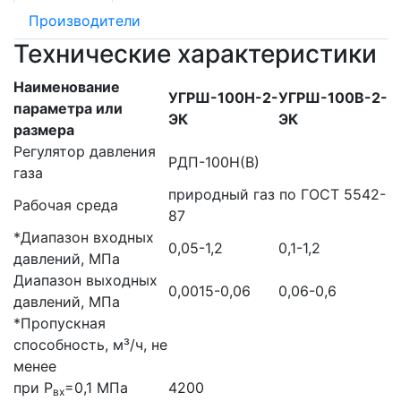
Производители
Технические характеристики
Наименование
УГРШ-100Н-2-
УГРШ-100В-2-
параметра или
ЭК
ЭК
размера
Регулятор давления
РДП-100Н(В)
газа
природный газ по ГОСТ 5542-
Рабочая среда
87
*Диапазон входных
0,05-1,2
0,1-1,2
давлений, МПа
Диапазон выходных
0,0015-0,06
0,06-0,6
давлений, МПа
*Пропускная
способность, м³/ч, не
менее
при Р
=0,1 МПа
4200
вх