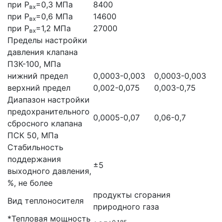
при Р
=0,3 МПа
8400
вх
при Р
=0,6 МПа
14600
вх
при Р
=1,2 МПа
27000
вх
Пределы настройки
давления клапана
ПЗК-100, МПа
нижний предел
0,0003-0,003
0,0003-0,003
верхний предел
0,002-0,075
0,003-0,75
Диапазон настройки
предохранительного
0,0005-0,07
0,06-0,7
сбросного клапана
ПСК 50, МПа
Стабильность
поддержания
±5
выходного давления,
%, не более
продукты сгорания
Вид теплоносителя
природного газа
*Тепловая мощность