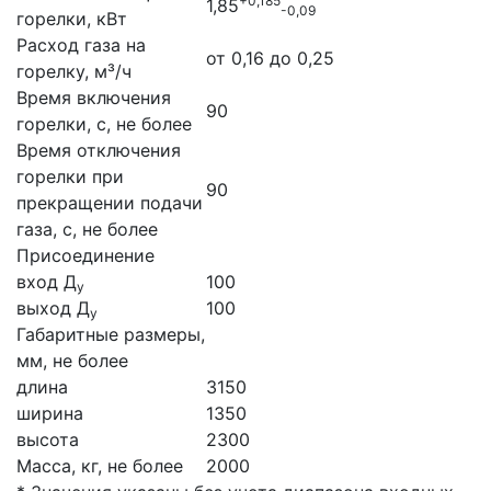
+0,185
1,85
-0,09
горелки, кВт
Расход газа на
от 0,16 до 0,25
горелку, м³/ч
Время включения
90
горелки, с, не более
Время отключения
горелки при
90
прекращении подачи
газа, с, не более
Присоединение
вход Д
100
у
выход Д
100
у
Габаритные размеры,
мм, не более
длина
3150
ширина
1350
высота
2300
Масса, кг, не более
2000