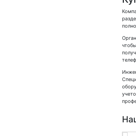
Компа
разде
полно
Орган
чтобы
получ
телеф
Инже
Спец
обору
учето
профе
На