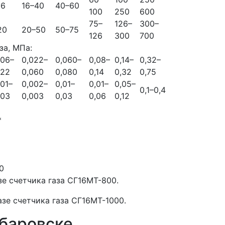
16
16–40
40–60
100
250
600
75–
126–
300–
20
20–50
50–75
126
300
700
за, МПа:
006–
0,022–
0,060–
0,08–
0,14–
0,32–
022
0,060
0,080
0,14
0,32
0,75
001–
0,002–
0,01–
0,01–
0,05–
0,1–0,4
003
0,003
0,03
0,06
0,12
*
0
е счетчика газа СГ16МТ-800.
зе счетчика газа СГ16МТ-1000.
абаровске