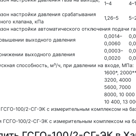
1–4
4–
зон настройки давления срабатывания
1,26–5
5–
ного клапана, кПа
зон настройки автоматического отключения подачи га
0,0014–
0,
повышении выходного давления
0,0060
0,
0,0003–
0,
онижении выходного давления
0,0020
0,
скная способность, м³/ч, при давлении на входе, МПа:
1600*, 2000*
3200, 4000
5600, 7000
8000, 10 000
10 400, 13 00
 ГСГО-100/2-СГ-ЭК с измерительным комплексом на баз
я ГСГО-100/2-СГ-ЭК с измерительным комплексом на ба
пить ГСГО-100/2-СГ-ЭК в Х