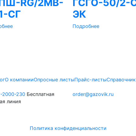
ПШ-RG/2MB-
ГСГО-50/2-С
1-СГ
ЭК
обнее
Подробнее
ог
О компании
Опросные листы
Прайс-листы
Справочник
0-2000-230
Бесплатная
order@gazovik.ru
ая линия
Политика конфиденциальности