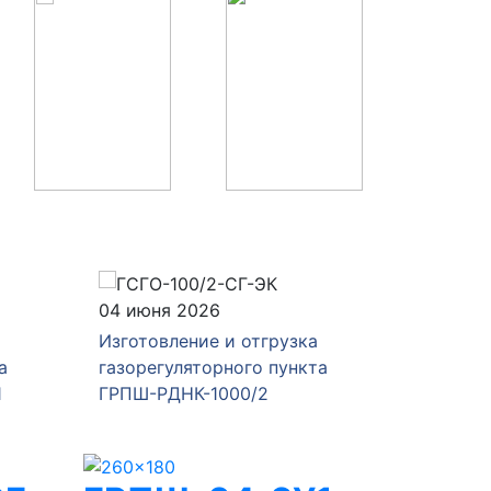
04 июня 2026
28 мая 
Изготовление и отгрузка
Изготов
а
газорегуляторного пункта
газорег
1
ГРПШ-РДНК-1000/2
ГРПШ-4