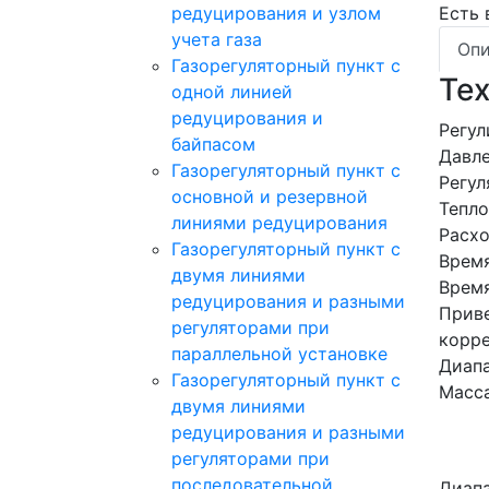
редуцирования и узлом
Есть
учета газа
Опи
Газорегуляторный пункт с
Те
одной линией
редуцирования и
Регул
байпасом
Давле
Газорегуляторный пункт c
Регул
основной и резервной
Тепло
линиями редуцирования
Расхо
Газорегуляторный пункт с
Время
двумя линиями
Время
редуцирования и разными
Приве
регуляторами при
корре
параллельной установке
Диапа
Газорегуляторный пункт с
Масса
двумя линиями
редуцирования и разными
регуляторами при
последовательной
Диапа