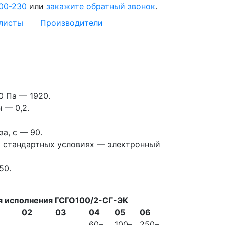
00-230
или
закажите обратный звонок
.
листы
Производители
0 Па — 1920.
 — 0,2.
а, с — 90.
и стандартных условиях — электронный
50.
я исполнения ГСГО100/2-СГ-ЭК
02
03
04
05
06
60–
100–
250–