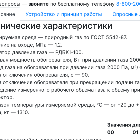
 вопросы —
звоните
по бесплатному телефону
8-800-20
сание
Устройство и принцип работы
Опросные 
хнические характеристики
ируемая среда — природный газ по ГОСТ 5542-87.
ние на входе, МПа — 1,2.
ятор давления газа — РДБК1-100.
вая мощность обогревателя, Вт, при давлении газа 200
д газа на обогреватели при давлении газа 2000 Па, м³/ч
 отключения обогревателя, с — 90.
 отключения обогревателя при прекращении подачи газ
дение измеренного рабочего объема газа к объему пр
ктор.
зон температуры измеряемой среды, °С — от –20 до +
, кг — 1310.
Значения дл
00
01
зон настройки давления газа на выходе,