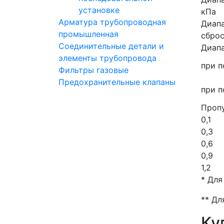
установке
кПа
Арматура трубопроводная
Диапа
промышленная
сброс
Соединительные детали и
Диапа
элементы трубопровода
при 
Фильтры газовые
Предохранительные клапаны
при п
Пропу
0,1
0,3
0,6
0,9
1,2
* Для
** Дл
Ку