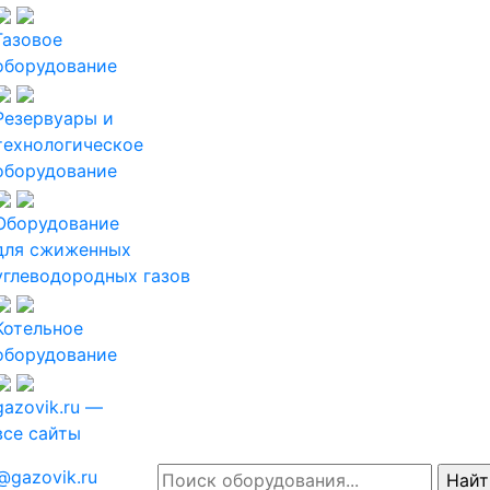
Газовое
оборудование
Резервуары и
технологическое
оборудование
Оборудование
для сжиженных
углеводородных газов
Котельное
оборудование
gazovik.ru —
все сайты
@gazovik.ru