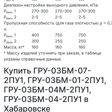
вх
Диапазон настройки выходного давления, кПа:
Р
, 1
270–300
270–300
270–300
вых
Р
, 2
2–5
2–5
2–5
вых
Пропускная способность (для газа плотностью ρ = 0,7
ч:
Р
, 1
400
750
750
вых
Р
, 2
300
250
250
вых
Масса, кг*
160
160
160
* Массу изделий уточнять при заказе, в таблице
указаны справочные данные.
Купить ГРУ-03БМ-07-
2ПУ1, ГРУ-03БМ-01-2ПУ1,
ГРУ-03БМ-04М-2ПУ1,
ГРУ-03БМ-04-2ПУ1 в
Хабаровске