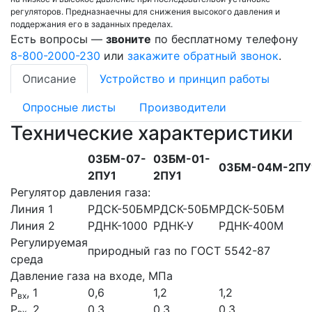
регуляторов. Предназнаечны для снижения высокого давления и
поддержания его в заданных пределах.
Есть вопросы —
звоните
по бесплатному телефону
8-800-2000-230
или
закажите обратный звонок
.
Описание
Устройство и принцип работы
Опросные листы
Производители
Технические характеристики
03БM-07-
03БМ-01-
03БМ-04М-2ПУ
2ПУ1
2ПУ1
Регулятор давления газа:
Линия 1
РДСК-50БМ
РДСК-50БМ
РДСК-50БМ
Линия 2
РДНК-1000
РДНК-У
РДНК-400М
Регулируемая
природный газ по ГОСТ 5542-87
среда
Давление газа на входе, МПа
Р
, 1
0,6
1,2
1,2
вх
Р
, 2
0,3
0,3
0,3