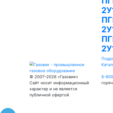
ПГ
2У
ПГ
2У
ПГ
2У
Подр
Катал
© 2007–2026 «Газовик»
8-80
Сайт носит информационный
горяч
характер и не является
публичной офертой