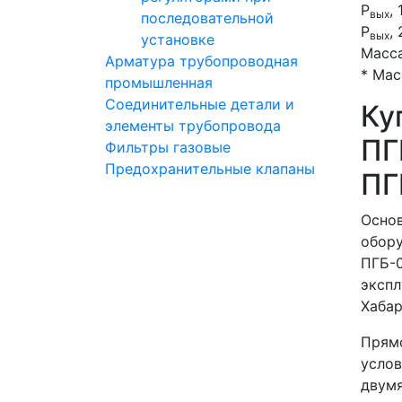
Р
, 
вых
последовательной
Р
, 
вых
установке
Масса
Арматура трубопроводная
* Мас
промышленная
Соединительные детали и
Ку
элементы трубопровода
ПГ
Фильтры газовые
Предохранительные клапаны
ПГ
Основ
обору
ПГБ-0
экспл
Хабар
Прямо
услов
двумя