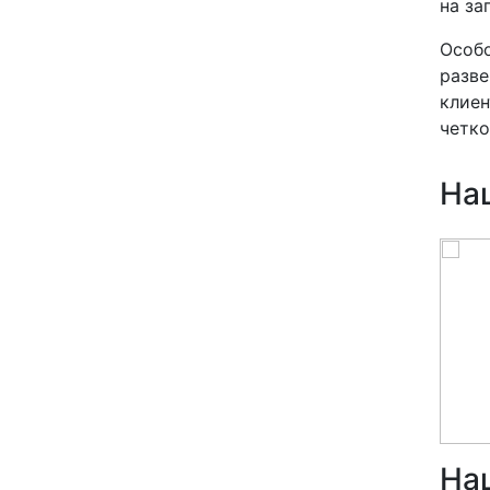
на за
Особо
разве
клиен
четко
На
На