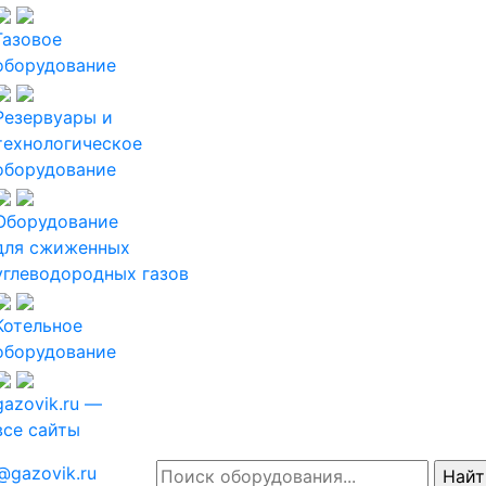
Газовое
оборудование
Резервуары и
технологическое
оборудование
Оборудование
для сжиженных
углеводородных газов
Котельное
оборудование
gazovik.ru —
все сайты
@gazovik.ru