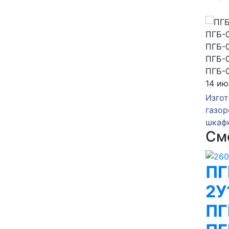
23 июля 2026
14 ию
зка
Изготовление и отгрузка
Изгот
 газа
газорегуляторного пункта
газор
ГРПШ-13-2У1
шкаф
См
ПГ
2У
ПГ