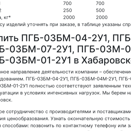
1
700
700
2
250
500
, кг*
2000
2000
су изделий уточнять при заказе, в таблице указаны сп
пить ПГБ-03БМ-04-2У1, ПГ
Б-03БМ-07-2У1, ПГБ-03М-0
Б-03БМ-01-2У1 в Хабаровск
ное направление деятельности компании – обеспече
дованием. ПГБ-03БМ-04-2У1, ПГБ-03БМ-04М-2У1, ПГБ-0
3БМ-01-2У1 полностью соответствуют заявленным тех
уатации в условиях интенсивных нагрузок. Мы берем н
овск.
е сотрудничество с производителями и поставщиками
ия ценообразования. Узнать окончательную стоимость
 способами: позвонить по контактному телефону или з