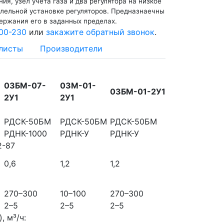
я, узел учета газа и два регулятора на низкое
ллельной установке регуляторов. Предназнаечны
ержания его в заданных пределах.
00-230
или
закажите обратный звонок
.
листы
Производители
03БМ-07-
03М-01-
03БМ-01-2У1
2У1
2У1
РДСК-50БМ
РДСК-50БМ
РДСК-50БМ
РДНК-1000
РДНК-У
РДНК-У
2-87
0,6
1,2
1,2
270–300
10–100
270–300
2–5
2–5
2–5
, м³/ч: