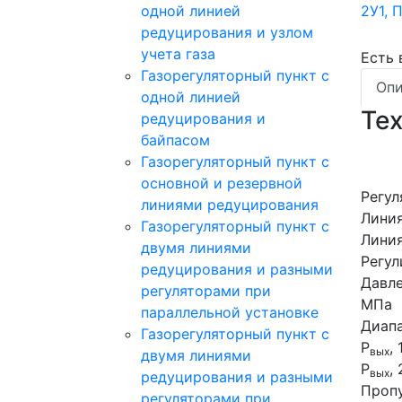
одной линией
редуцирования и узлом
учета газа
Есть
Газорегуляторный пункт с
Опи
одной линией
Те
редуцирования и
байпасом
Газорегуляторный пункт c
основной и резервной
Регул
линиями редуцирования
Линия
Газорегуляторный пункт с
Линия
двумя линиями
Регул
редуцирования и разными
Давле
регуляторами при
МПа
параллельной установке
Диапа
Газорегуляторный пункт с
Р
, 
вых
двумя линиями
Р
, 
вых
редуцирования и разными
Пропу
регуляторами при