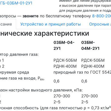
имееют две линии редуцировани
и высокое давление при пара
для редукции давления и подд
 вопросы —
звоните
по бесплатному телефону
8-800-20
сание
Устройство и принцип работы
Опросные 
хнические характеристики
03БM-04-
03БM-
2У1
04М-2У1
ятор давления газа:
 1
РДСК-50БМ
РДСК-50БМ
 2
РДНК-400М
РДНК-400М
ируемая среда
природный газ по ГОСТ 554
ние газа на входе, Р
,
вх
0,6
0,6
зон настройки выходного давления, кПа:
1
270–300
270–300
2
2–5
2–5
скная способность (для газа плотностью ρ = 0,73 кг/м³)