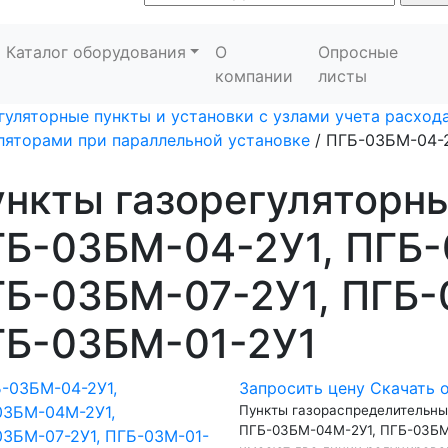
Каталог оборудования
О
Опросные
компании
листы
гуляторные пункты и установки с узлами учета расхода
ляторами при параллельной установке
/
ПГБ-03БМ-04-2
нкты газорегуляторн
ГБ-03БМ-04-2У1, ПГБ
Б-03БМ-07-2У1, ПГБ-
ГБ-03БМ-01-2У1
Запросить цену
Скачать 
Пункты газораспределительны
ПГБ-03БМ-04М-2У1, ПГБ-03БМ-