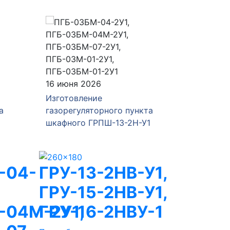
16 июня 2026
04 июня
Изготовление
Изготов
а
газорегуляторного пункта
газорег
шкафного ГРПШ-13-2Н-У1
ГРПШ-Р
-04-
ГРУ-13-2НВ-У1,
ГРУ-15-2НВ-У1,
04М-2У1,
ГРУ-16-2НВУ-1