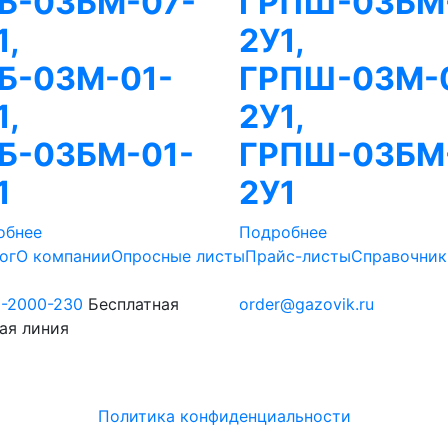
Б-03БМ-07-
ГРПШ-03БМ
1,
2У1,
Б-03М-01-
ГРПШ-03М-
1,
2У1,
Б-03БМ-01-
ГРПШ-03БМ
1
2У1
обнее
Подробнее
ог
О компании
Опросные листы
Прайс-листы
Справочник
0-2000-230
Бесплатная
order@gazovik.ru
ая линия
Политика конфиденциальности