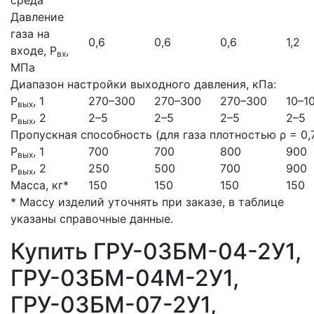
Давление
газа на
0,6
0,6
0,6
1,2
входе, Р
,
вх
МПа
Диапазон настройки выходного давления, кПа:
Р
, 1
270–300
270–300
270–300
10–1
вых
Р
, 2
2–5
2–5
2–5
2–5
вых
Пропускная способность (для газа плотностью ρ = 0,73
Р
, 1
700
700
800
900
вых
Р
, 2
250
500
700
900
вых
Масса, кг*
150
150
150
150
* Массу изделий уточнять при заказе, в таблице
указаны справочные данные.
Купить ГРУ-03БМ-04-2У1,
ГРУ-03БМ-04М-2У1,
ГРУ-03БМ-07-2У1,