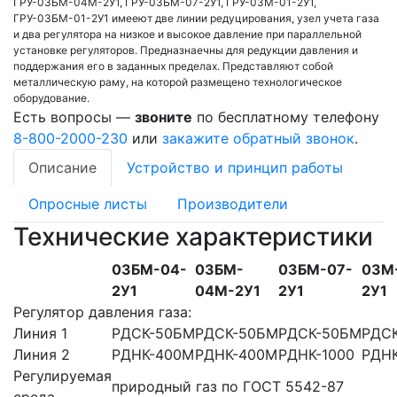
ГРУ-03БМ-04М-2У1, ГРУ-03БМ-07-2У1, ГРУ-03М-01-2У1,
ГРУ-03БМ-01-2У1 имееют две линии редуцирования, узел учета газа
и два регулятора на низкое и высокое давление при параллельной
установке регуляторов. Предназнаечны для редукции давления и
поддержания его в заданных пределах. Представляют собой
металлическую раму, на которой размещено технологическое
оборудование.
Есть вопросы —
звоните
по бесплатному телефону
8-800-2000-230
или
закажите обратный звонок
.
Описание
Устройство и принцип работы
Опросные листы
Производители
Технические характеристики
03БM-04-
03БM-
03БМ-07-
03М
2У1
04М-2У1
2У1
2У1
Регулятор давления газа:
Линия 1
РДСК-50БМ
РДСК-50БМ
РДСК-50БМ
РДС
Линия 2
РДНК-400М
РДНК-400М
РДНК-1000
РДНК
Регулируемая
природный газ по ГОСТ 5542-87
среда